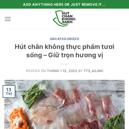
Skip
ADD ANYTHING HERE OR JUST REMOVE IT...
to
content
UNCATEGORIZED
Hút chân không thực phẩm tươi
sống – Giữ trọn hương vị
POSTED ON
THÁNG 1 13, 2025
BY
TTS_AILINH
13
Th1