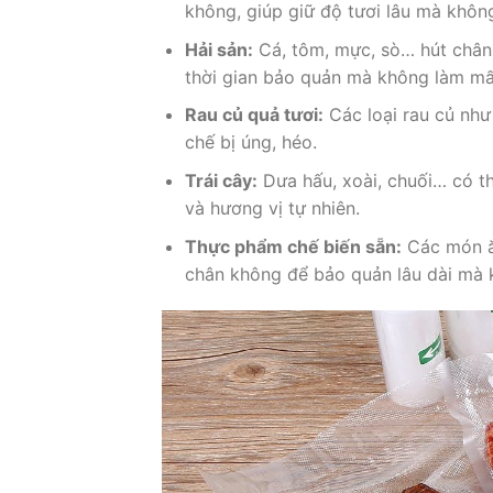
không, giúp giữ độ tươi lâu mà khôn
Hải sản:
Cá, tôm, mực, sò… hút chân
thời gian bảo quản mà không làm mất
Rau củ quả tươi:
Các loại rau củ như 
chế bị úng, héo.
Trái cây:
Dưa hấu, xoài, chuối… có th
và hương vị tự nhiên.
Thực phẩm chế biến sẵn:
Các món ăn
chân không để bảo quản lâu dài mà 