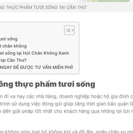
G THỰC PHẨM TƯƠI SỐNG TẠI CẦN THƠ
tươi sống
út chân không
ươi sống tại Hút Chân Không Xanh
tại Cần Thơ?
NGAY ĐỂ ĐƯỢC TƯ VẤN MIỄN PHÍ!
hông thực phẩm tươi sống
n đi xa hay các nhà hàng, doanh nghiệp hoặc hộ gia đình 
rình sử dụng việc đóng gói giúp tăng thời gian bảo quản l
 đến giải pháp tốt nhất cho khách hàng qua những lợi ích
n không giúp loại bỏ không khí và độ ẩm, ngăn chặn sự ph