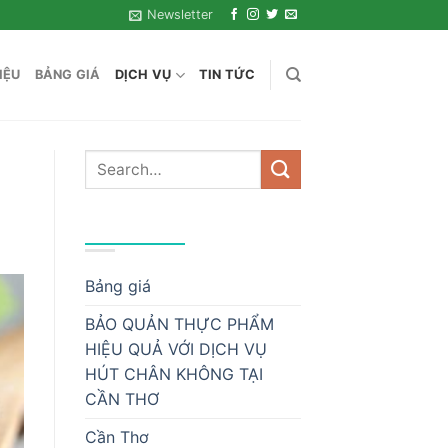
Newsletter
IỆU
BẢNG GIÁ
DỊCH VỤ
TIN TỨC
DANH MỤC
Bảng giá
BẢO QUẢN THỰC PHẨM
HIỆU QUẢ VỚI DỊCH VỤ
HÚT CHÂN KHÔNG TẠI
CẦN THƠ
Cần Thơ