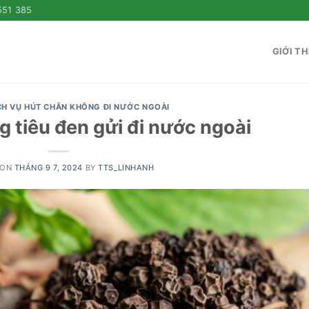
551 385
GIỚI TH
CH VỤ HÚT CHÂN KHÔNG ĐI NƯỚC NGOÀI
 tiêu đen gửi đi nước ngoài
 ON
THÁNG 9 7, 2024
BY
TTS_LINHANH