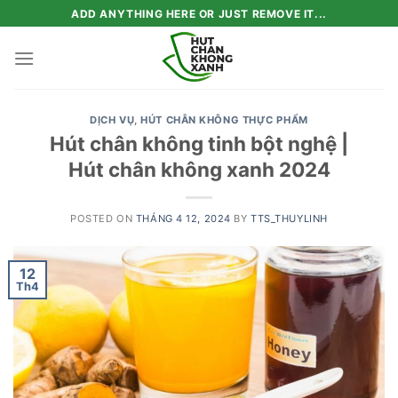
Skip
ADD ANYTHING HERE OR JUST REMOVE IT...
to
content
DỊCH VỤ
,
HÚT CHÂN KHÔNG THỰC PHẨM
Hút chân không tinh bột nghệ |
Hút chân không xanh 2024
POSTED ON
THÁNG 4 12, 2024
BY
TTS_THUYLINH
12
Th4