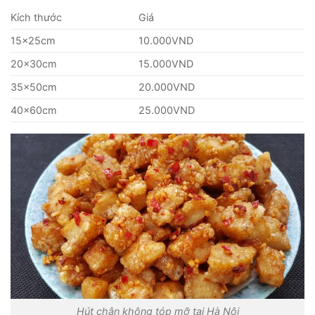
Kích thước
Giá
15x25cm
10.000VND
20x30cm
15.000VND
35x50cm
20.000VND
40x60cm
25.000VND
Hút chân không tóp mỡ tại Hà Nội