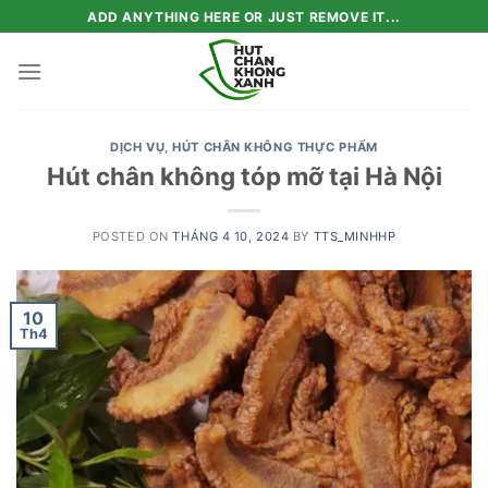
Skip
ADD ANYTHING HERE OR JUST REMOVE IT...
to
content
DỊCH VỤ
,
HÚT CHÂN KHÔNG THỰC PHẨM
Hút chân không tóp mỡ tại Hà Nội
POSTED ON
THÁNG 4 10, 2024
BY
TTS_MINHHP
10
Th4