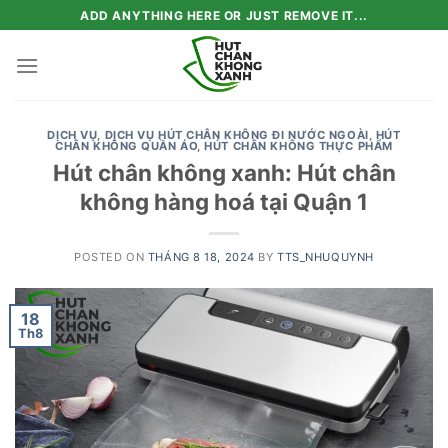
Skip
ADD ANYTHING HERE OR JUST REMOVE IT...
to
content
DỊCH VỤ
,
DỊCH VỤ HÚT CHÂN KHÔNG ĐI NƯỚC NGOÀI
,
HÚT
CHÂN KHÔNG QUẦN ÁO
,
HÚT CHÂN KHÔNG THỰC PHẨM
Hút chân không xanh: Hút chân
không hàng hoá tại Quận 1
POSTED ON
THÁNG 8 18, 2024
BY
TTS_NHUQUYNH
18
Th8