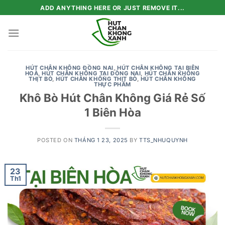
Skip
ADD ANYTHING HERE OR JUST REMOVE IT...
to
content
HÚT CHÂN KHÔNG ĐỒNG NAI
,
HÚT CHÂN KHÔNG TẠI BIÊN
HOÀ
,
HÚT CHÂN KHÔNG TẠI ĐỒNG NAI
,
HÚT CHÂN KHÔNG
THỊT BÒ
,
HÚT CHÂN KHÔNG THỊT BÒ
,
HÚT CHÂN KHÔNG
THỰC PHẨM
Khô Bò Hút Chân Không Giá Rẻ Số
1 Biên Hòa
POSTED ON
THÁNG 1 23, 2025
BY
TTS_NHUQUYNH
23
Th1