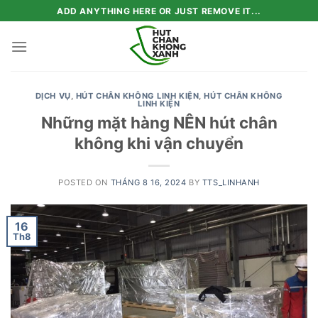
Skip
ADD ANYTHING HERE OR JUST REMOVE IT...
to
content
DỊCH VỤ
,
HÚT CHÂN KHÔNG LINH KIỆN
,
HÚT CHÂN KHÔNG
LINH KIỆN
Những mặt hàng NÊN hút chân
không khi vận chuyển
POSTED ON
THÁNG 8 16, 2024
BY
TTS_LINHANH
16
Th8