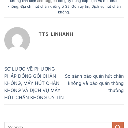
không linh kiện
and tagged
công ty dung cấp dịch vụ hút chân
không
,
Địa chỉ hút chân không ở Sài Gòn uy tín
,
Dịch vụ hút chân
không
.
TTS_LINHANH
SƠ LƯỢC VỀ PHƯƠNG
PHÁP ĐÓNG GÓI CHÂN
So sánh bảo quản hút chân
KHÔNG, MÁY HÚT CHÂN
không và bảo quản thông
KHÔNG VÀ DỊCH VỤ MÁY
thường
HÚT CHÂN KHÔNG UY TÍN