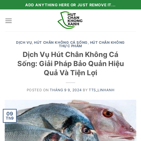
Skip
ADD ANYTHING HERE OR JUST REMOVE IT...
to
content
DỊCH VỤ
,
HÚT CHÂN KHÔNG CÁ SỐNG
,
HÚT CHÂN KHÔNG
THỰC PHẨM
Dịch Vụ Hút Chân Không Cá
Sống: Giải Pháp Bảo Quản Hiệu
Quả Và Tiện Lợi
POSTED ON
THÁNG 9 9, 2024
BY
TTS_LINHANH
09
Th9