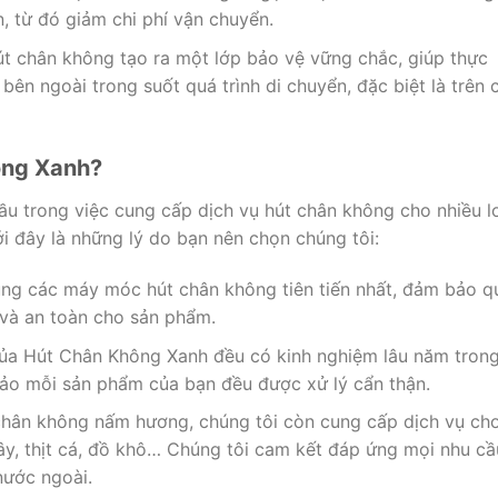
, từ đó giảm chi phí vận chuyển.
út chân không tạo ra một lớp bảo vệ vững chắc, giúp thực
ên ngoài trong suốt quá trình di chuyển, đặc biệt là trên 
ông Xanh?
ầu trong việc cung cấp dịch vụ hút chân không cho nhiều l
ới đây là những lý do bạn nên chọn chúng tôi:
ụng các máy móc hút chân không tiên tiến nhất, đảm bảo q
 và an toàn cho sản phẩm.
của Hút Chân Không Xanh đều có kinh nghiệm lâu năm tron
ảo mỗi sản phẩm của bạn đều được xử lý cẩn thận.
 chân không nấm hương, chúng tôi còn cung cấp dịch vụ ch
cây, thịt cá, đồ khô… Chúng tôi cam kết đáp ứng mọi nhu cầ
nước ngoài.