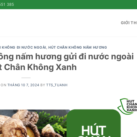
551 385
GIỚI TH
N KHÔNG ĐI NƯỚC NGOÀI
,
HÚT CHÂN KHÔNG NẤM HƯƠNG
hông nấm hương gửi đi nước ngoài
út Chân Không Xanh
 ON
THÁNG 10 7, 2024
BY
TTS_TUANH