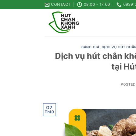
Skip
CONTACT
08:00 - 17:00
0939 
to
content
BẢNG GIÁ
,
DỊCH VỤ HÚT CHÂ
Dịch vụ hút chân k
tại H
POSTED
07
Th10