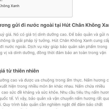
 Không Xanh
ương gửi đi nước ngoài tại Hút Chân Không X
uý giá. Nó có giá trị dinh dưỡng cao. Để bảo quản và gửi 
 không là giải pháp lý tưởng. Hút Chân Không Xanh cung cấ
đi nước ngoài. Dịch vụ này giúp bảo quản sản phẩm trong
ng vị và dinh dưỡng, đồng thời đảm bảo an toàn trong vận
á từ thiên nhiên
h dưỡng cao và được ưa chuộng trong ẩm thực. Nấm hương 
uất hiện trong nhiều món ăn khác nhau. Nấm chứa nhiều
g cao sức đề kháng và sức khỏe. Nhu cầu tiêu thụ nấm hươ
g quốc tế. Vì vậy, bảo quản và vận chuyển nấm hương rất qu
ài. Quy trình bảo quản cần nghiêm ngặt để đảm bảo chất