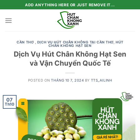
Skip
ADD ANYTHING HERE OR JUST REMOVE IT...
to
content
CẦN THƠ
,
DỊCH VỤ HÚT CHÂN KHÔNG TẠI CẦN THƠ
,
HÚT
CHÂN KHÔNG HẠT SEN
Dịch Vụ Hút Chân Không Hạt Sen
và Vận Chuyển Quốc Tế
POSTED ON
THÁNG 10 7, 2024
BY
TTS_AILINH
07
Th10