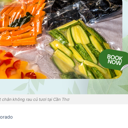
t chân không rau củ tươi tại Cần Thơ
lorado