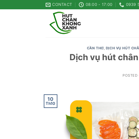
Skip
CONTACT
08:00 - 17:00
0939 
to
content
CẦN THƠ
,
DỊCH VỤ HÚT CH
Dịch vụ hút chân
POSTED
10
Th10