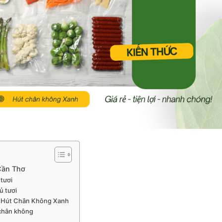
 Cần Thơ
 tươi
ủ tươi
ại Hút Chân Không Xanh
 chân không