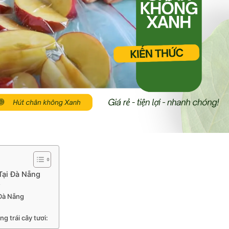
Tại Đà Nẵng
?
 Đà Nẵng
g trái cây tươi: