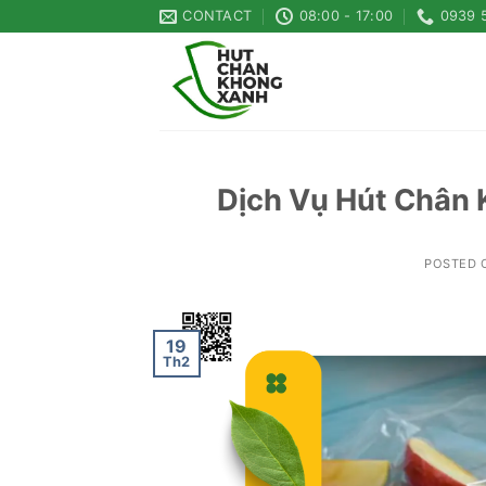
Skip
CONTACT
08:00 - 17:00
0939 
to
content
Dịch Vụ Hút Chân 
POSTED
19
Th2