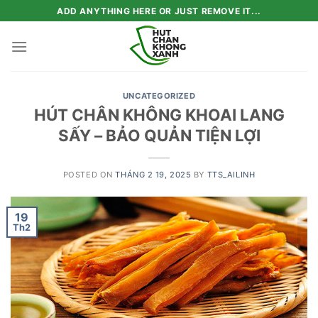
Skip
ADD ANYTHING HERE OR JUST REMOVE IT...
to
content
UNCATEGORIZED
HÚT CHÂN KHÔNG KHOAI LANG
SẤY – BẢO QUẢN TIỆN LỢI
POSTED ON
THÁNG 2 19, 2025
BY
TTS_AILINH
19
Th2