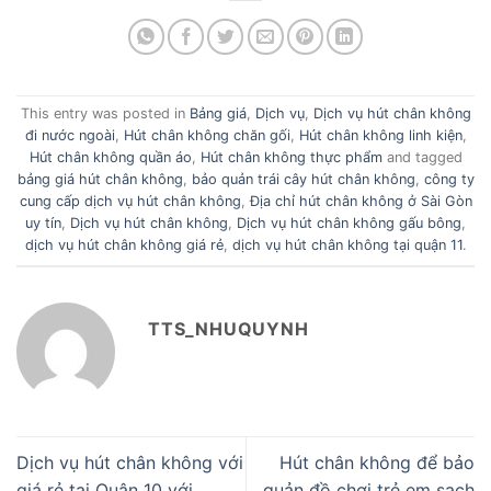
This entry was posted in
Bảng giá
,
Dịch vụ
,
Dịch vụ hút chân không
đi nước ngoài
,
Hút chân không chăn gối
,
Hút chân không linh kiện
,
Hút chân không quần áo
,
Hút chân không thực phẩm
and tagged
bảng giá hút chân không
,
bảo quản trái cây hút chân không
,
công ty
cung cấp dịch vụ hút chân không
,
Địa chỉ hút chân không ở Sài Gòn
uy tín
,
Dịch vụ hút chân không
,
Dịch vụ hút chân không gấu bông
,
dịch vụ hút chân không giá rẻ
,
dịch vụ hút chân không tại quận 11
.
TTS_NHUQUYNH
Dịch vụ hút chân không với
Hút chân không để bảo
giá rẻ tại Quận 10 với
quản đồ chơi trẻ em sạch