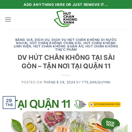
Skip
ADD ANYTHING HERE OR JUST REMOVE IT...
to
content
BẢNG GIÁ
,
DỊCH VỤ
,
DỊCH VỤ HÚT CHÂN KHÔNG ĐI NƯỚC
NGOÀI
,
HÚT CHÂN KHÔNG CHĂN GỐI
,
HÚT CHÂN KHÔNG
LINH KIỆN
,
HÚT CHÂN KHÔNG QUẦN ÁO
,
HÚT CHÂN KHÔNG
THỰC PHẨM
DV HÚT CHÂN KHÔNG TẠI SÀI
GÒN – TẬN NƠI TẠI QUẬN 11
POSTED ON
THÁNG 8 29, 2024
BY
TTS_NHUQUYNH
29
Th8