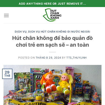
Skip
ADD ANYTHING HERE OR JUST REMOVE IT...
to
content
DỊCH VỤ
,
DỊCH VỤ HÚT CHÂN KHÔNG ĐI NƯỚC NGOÀI
Hút chân không để bảo quản đồ
chơi trẻ em sạch sẽ – an toàn
POSTED ON
THÁNG 8 29, 2024
BY
TTS_THUYLINH
29
Th8