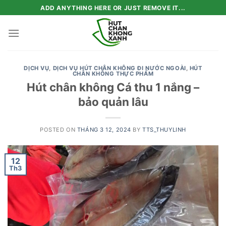
Skip
ADD ANYTHING HERE OR JUST REMOVE IT...
to
content
DỊCH VỤ
,
DỊCH VỤ HÚT CHÂN KHÔNG ĐI NƯỚC NGOÀI
,
HÚT
CHÂN KHÔNG THỰC PHẨM
Hút chân không Cá thu 1 nắng –
bảo quản lâu
POSTED ON
THÁNG 3 12, 2024
BY
TTS_THUYLINH
12
Th3