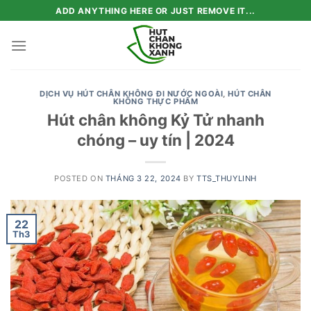
Skip
ADD ANYTHING HERE OR JUST REMOVE IT...
to
content
DỊCH VỤ HÚT CHÂN KHÔNG ĐI NƯỚC NGOÀI
,
HÚT CHÂN
KHÔNG THỰC PHẨM
Hút chân không Kỷ Tử nhanh
chóng – uy tín | 2024
POSTED ON
THÁNG 3 22, 2024
BY
TTS_THUYLINH
22
Th3