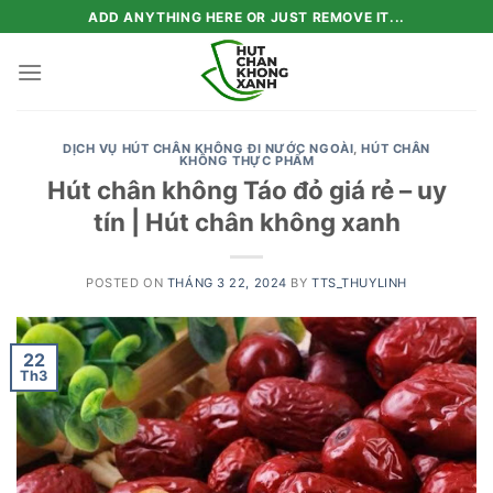
Skip
ADD ANYTHING HERE OR JUST REMOVE IT...
to
content
DỊCH VỤ HÚT CHÂN KHÔNG ĐI NƯỚC NGOÀI
,
HÚT CHÂN
KHÔNG THỰC PHẨM
Hút chân không Táo đỏ giá rẻ – uy
tín | Hút chân không xanh
POSTED ON
THÁNG 3 22, 2024
BY
TTS_THUYLINH
22
Th3