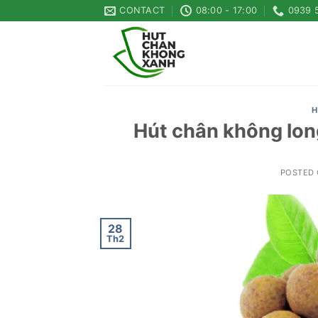
Skip
CONTACT
08:00 - 17:00
0939 
to
content
H
Hút chân không long
POSTED
28
Th2