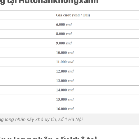
ng tại Hutchankhongxanh
g long nhãn sấy khô uy tín, số 1 Hà Nội