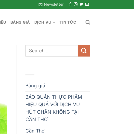
Newsletter
IỆU
BẢNG GIÁ
DỊCH VỤ
TIN TỨC
DANH MỤC
Bảng giá
BẢO QUẢN THỰC PHẨM
HIỆU QUẢ VỚI DỊCH VỤ
HÚT CHÂN KHÔNG TẠI
CẦN THƠ
Cần Thơ