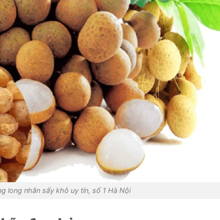
g long nhãn sấy khô uy tín, số 1 Hà Nội