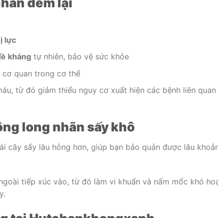
nhãn đem lại
ị lực
đề kháng
tự nhiên, bảo vệ sức khỏe
 cơ quan trong cơ thể
áu, từ đó giảm thiểu nguy cơ xuất hiện các bệnh liên quan 
ông long nhãn sấy khô
ái cây sấy lâu hỏng hơn, giúp bạn bảo quản được lâu khoả
goài tiếp xúc vào, từ đó làm vi khuẩn và nấm mốc khó ho
y.