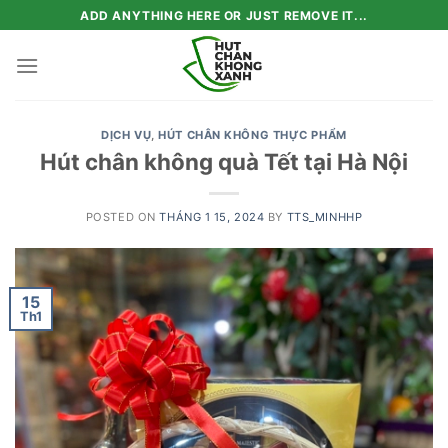
Skip
ADD ANYTHING HERE OR JUST REMOVE IT...
to
content
DỊCH VỤ
,
HÚT CHÂN KHÔNG THỰC PHẨM
Hút chân không quà Tết tại Hà Nội
POSTED ON
THÁNG 1 15, 2024
BY
TTS_MINHHP
15
Th1