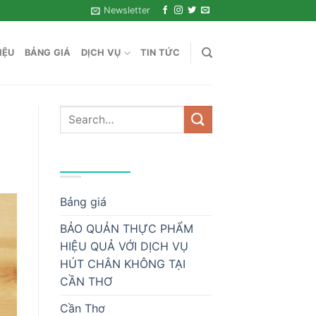
Newsletter
IỆU
BẢNG GIÁ
DỊCH VỤ
TIN TỨC
DANH MỤC
Bảng giá
BẢO QUẢN THỰC PHẨM
HIỆU QUẢ VỚI DỊCH VỤ
HÚT CHÂN KHÔNG TẠI
CẦN THƠ
Cần Thơ