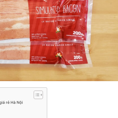
iá rẻ Hà Nội
m