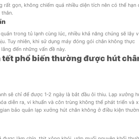
 rất gọn, không chiếm quá nhiều diện tích nên có thể hạn 
 thân.
ẩn
quản trong tủ lạnh cùng lúc, nhiều khả năng chúng sẽ lây v
ịu. Tuy nhiên, khi sử dụng máy đóng gói chân không thực
 lắng đến những vấn đề này.
 tết phổ biến thường được hút châ
nh sẽ chỉ để được 1-2 ngày là bắt đầu ôi thiu. Lạp xưởng h
óa diễn ra, vi khuẩn và côn trùng không thể phát triển và 
 gian bảo quản lạp xưởng hút chân không ở điều kiện thườ
đã được làm chín, thịt xông khói, ướp muối nguyên khối thư