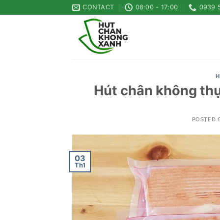
Skip
CONTACT
08:00 - 17:00
0939 
to
content
H
Hút chân không thự
POSTED
03
Th1