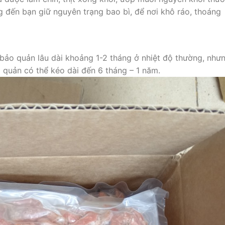
 đến bạn giữ nguyên trạng bao bì, để nơi khô ráo, thoáng
bảo quản lâu dài khoảng 1-2 tháng ở nhiệt độ thường, như
 quản có thể kéo dài đến 6 tháng – 1 năm.