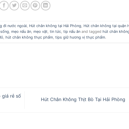
g đi nước ngoài
,
Hút chân không tại Hải Phòng
,
Hút chân không tại quận 
 sống
,
mẹo nấu ăn
,
mẹo vặt
,
tin tức
,
tip nấu ăn
and tagged
hút chân không
đỏ
,
hút chân không thực phẩm
,
tips giữ hương vị thực phẩm
.
 giá rẻ số
Hút Chân Không Thịt Bò Tại Hải Phòng