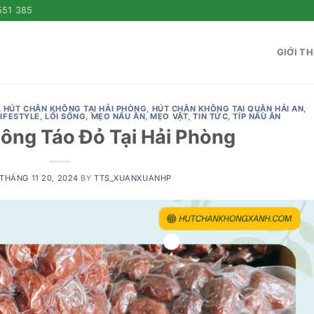
551 385
GIỚI TH
,
HÚT CHÂN KHÔNG TẠI HẢI PHÒNG
,
HÚT CHÂN KHÔNG TẠI QUẬN HẢI AN
,
LIFESTYLE
,
LỐI SỐNG
,
MẸO NẤU ĂN
,
MẸO VẶT
,
TIN TỨC
,
TIP NẤU ĂN
ông Táo Đỏ Tại Hải Phòng
THÁNG 11 20, 2024
BY
TTS_XUANXUANHP