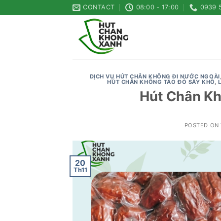
Skip
CONTACT
08:00 - 17:00
0939 
to
content
DỊCH VỤ HÚT CHÂN KHÔNG ĐI NƯỚC NGOÀI
HÚT CHÂN KHÔNG TÁO ĐỎ SẤY KHÔ
,
Hút Chân Kh
POSTED ON
20
Th11