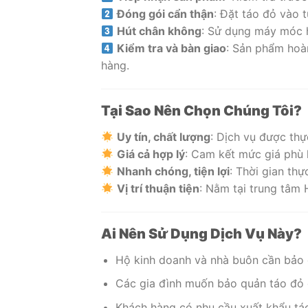
Đóng gói cẩn thận
: Đặt táo đỏ vào 
Hút chân không
: Sử dụng máy móc hi
Kiểm tra và bàn giao
: Sản phẩm hoàn
hàng.
Tại Sao Nên Chọn Chúng Tôi?
Uy tín, chất lượng
: Dịch vụ được thự
Giá cả hợp lý
: Cam kết mức giá phù 
Nhanh chóng, tiện lợi
: Thời gian th
Vị trí thuận tiện
: Nằm tại trung tâm 
Ai Nên Sử Dụng Dịch Vụ Này?
Hộ kinh doanh và nhà buôn cần bảo 
Các gia đình muốn bảo quản táo đỏ d
Khách hàng có nhu cầu xuất khẩu tá