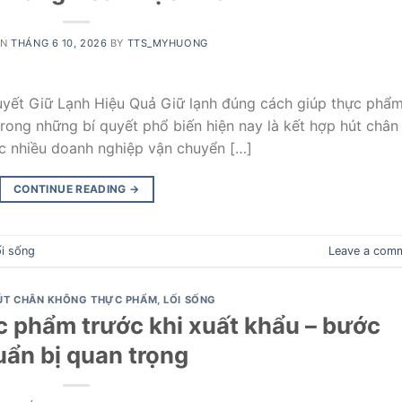
ON
THÁNG 6 10, 2026
BY
TTS_MYHUONG
uyết Giữ Lạnh Hiệu Quả Giữ lạnh đúng cách giúp thực phẩ
trong những bí quyết phổ biến hiện nay là kết hợp hút chân
c nhiều doanh nghiệp vận chuyển […]
CONTINUE READING
→
i sống
Leave a com
ÚT CHÂN KHÔNG THỰC PHẨM
,
LỐI SỐNG
 phẩm trước khi xuất khẩu – bước
uẩn bị quan trọng