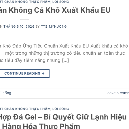
ÚT CHÂN KHÔNG THỰC PHẨM
,
LỐI SỐNG
ân Không Cá Khô Xuất Khẩu EU
ON
THÁNG 6 10, 2026
BY
TTS_MYHUONG
á Khô Đáp Ứng Tiêu Chuẩn Xuất Khẩu EU Xuất khẩu cá khô
 – một trong những thị trường có tiêu chuẩn an toàn thực
ục tiêu đầy tiềm năng nhưng […]
CONTINUE READING
→
i sống
Leave a com
ÚT CHÂN KHÔNG THỰC PHẨM
,
LỐI SỐNG
ợp Đá Gel – Bí Quyết Giữ Lạnh Hiệu
 Hàng Hóa Thực Phẩm