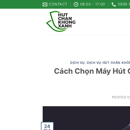
Skip
CONTACT
08:00 - 17:00
0939 
to
content
DỊCH VỤ
,
DỊCH VỤ HÚT CHÂN KHÔ
Cách Chọn Máy Hút 
POSTED 
24