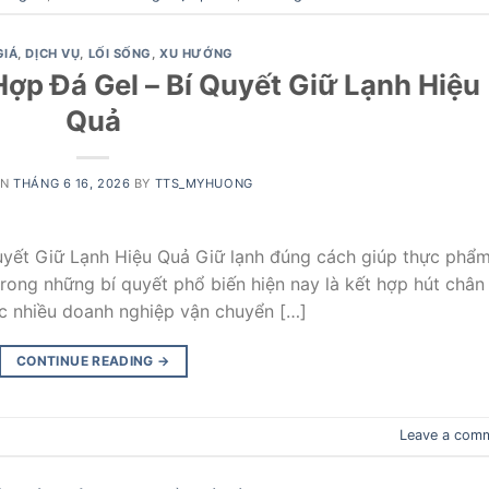
GIÁ
,
DỊCH VỤ
,
LỐI SỐNG
,
XU HƯỚNG
ợp Đá Gel – Bí Quyết Giữ Lạnh Hiệu
Quả
ON
THÁNG 6 16, 2026
BY
TTS_MYHUONG
uyết Giữ Lạnh Hiệu Quả Giữ lạnh đúng cách giúp thực phẩ
trong những bí quyết phổ biến hiện nay là kết hợp hút chân
c nhiều doanh nghiệp vận chuyển […]
CONTINUE READING
→
Leave a com