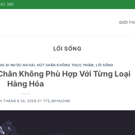
551 385
GIỚI TH
LỐI SỐNG
NG ĐI NƯỚC NGOÀI
,
HÚT CHÂN KHÔNG THỰC PHẨM
,
LỐI SỐNG
Chân Không Phù Hợp Với Từng Loại
Hàng Hóa
ON
THÁNG 6 24, 2026
BY
TTS_MYHUONG