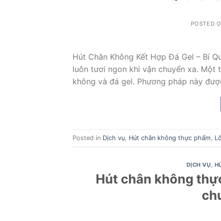
POSTED 
Hút Chân Không Kết Hợp Đá Gel – Bí Q
luôn tươi ngon khi vận chuyển xa. Một 
không và đá gel. Phương pháp này đượ
Posted in
Dịch vụ
,
Hút chân không thực phẩm
,
Lố
DỊCH VỤ
,
H
Hút chân không thực
ch