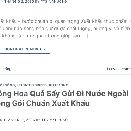
ON
THÁNG 6 2, 2026
BY
TTS_MYHUONG
ất khẩu – bước chuẩn bị quan trọng Xuất khẩu thực phẩm 
ể đảm bảo hàng hóa giữ được chất lượng, hương vị và hình
n không là bước quan trọng giúp sản […]
CONTINUE READING
→
i sống
Leave a com
LỐI SỐNG
,
UNCATEGORIZED
,
XU HƯỚNG
ông Hoa Quả Sấy Gửi Đi Nước Ngoài
óng Gói Chuẩn Xuất Khẩu
ON
THÁNG 5 19, 2026
BY
TTS_MYHUONG