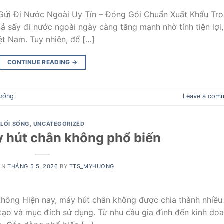
ửi Đi Nước Ngoài Uy Tín – Đóng Gói Chuẩn Xuất Khẩu Tr
 sấy đi nước ngoài ngày càng tăng mạnh nhờ tính tiện lợi,
t Nam. Tuy nhiên, để […]
CONTINUE READING
→
ướng
Leave a com
LỐI SỐNG
,
UNCATEGORIZED
y hút chân không phổ biến
ON
THÁNG 5 5, 2026
BY
TTS_MYHUONG
 không Hiện nay, máy hút chân không được chia thành nhiều
 tạo và mục đích sử dụng. Từ nhu cầu gia đình đến kinh do