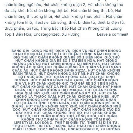
chân không ngũ cốc
,
Hut chân không quận 2
,
Hút chân không táo
đỏ sấy khô
,
hút chân không thịt bò
,
Hút chân không thịt bò
,
Hút
chân không thịt xông khói
,
Hút chân không thực phẩm
,
Hút chân
không tôm khô
,
lifestyle
,
Lối sống
,
thiết bị điện tử
,
thiết bị điện tử
,
thực phẩm
,
tin tức
,
Trứng Bắc Thảo Hút Chân Không Chất Lượng
Top 1 Biên Hòa
,
Uncategorized
,
Xu Hướng
Leave a comment
BẢNG GIÁ
,
CÔNG NGHỆ
,
DỊCH VỤ
,
DỊCH VỤ HÚT CHÂN KHÔNG
ĐI NƯỚC NGOÀI
,
DỊCH VỤ HÚT CHÂN KHÔNG NẤM LINH CHI
,
GIÒ THỦ HÚT CHÂN KHÔNG GIÁ RẺ SỐ 1 BIÊN HÒA
,
GIÒ THỦ
HÚT CHÂN KHÔNG GIÁ RẺ SỐ 1 TẠI BIÊN HÒA
,
HẠT GIỐNG
HƯỚNG DƯƠNG HÚT CHÂN KHÔNG TẠI BIÊN HÒA
,
HÚT CHÂN
KHÔNG ÁO QUẦN
,
HÚT CHÂN KHÔNG ÁO QUẦN VÀ GỬI SANG
CHÂU ÂU
,
HÚT CHÂN KHÔNG BÁNH PIZZA
,
HÚT CHÂN KHÔNG
BÁNH TRÁNG
,
HÚT CHÂN KHÔNG BỘT MÌ
,
HÚT CHÂN KHÔNG
BỘT NGŨ CỐC
,
HÚT CHÂN KHÔNG CÁC LOẠI HẠT DINH
DƯỠNG
,
HÚT CHÂN KHÔNG ĐẬU XANH
,
HÚT CHÂN KHÔNG
GIA VỊ
,
HÚT CHÂN KHÔNG GIÒ THỦ GIÁ RẺ SỐ 1 BIÊN HÒA
,
HÚT CHÂN KHÔNG HẠT CÀ PHÊ
,
HÚT CHÂN KHÔNG HẠT HẠNH
NHÂN
,
HÚT CHÂN KHÔNG HẠT MACCA
,
HÚT CHÂN KHÔNG
HOA QUẢ SẤY KHÔ
,
HÚT CHÂN KHÔNG KỶ TỬ
,
HÚT CHÂN
KHÔNG LÁ THUỐC NAM
,
HÚT CHÂN KHÔNG LINH KIỆN
,
HÚT
CHÂN KHÔNG LINH KIỆN
,
HÚT CHÂN KHÔNG LONG NHÃN
,
HÚT CHÂN KHÔNG LONG NHÃN
,
HÚT CHÂN KHÔNG MÈ ĐEN
GIÁ RẺ
,
HÚT CHÂN KHÔNG MỰC KHÔ
,
HÚT CHÂN KHÔNG NGŨ
CỐC
,
HUT CHÂN KHÔNG QUẬN 2
,
HÚT CHÂN KHÔNG TÁO ĐỎ
SẤY KHÔ
,
HÚT CHÂN KHÔNG THỊT BÒ
,
HÚT CHÂN KHÔNG
THỊT BÒ
,
HÚT CHÂN KHÔNG THỊT XÔNG KHÓI
,
HÚT CHÂN
KHÔNG THỰC PHẨM
,
HÚT CHÂN KHÔNG TÔM KHÔ
,
LIFESTYLE
,
LỐI SỐNG
,
THIẾT BỊ ĐIỆN TỬ
,
THIẾT BỊ ĐIỆN TỬ
,
THỰC PHẨM
,
TIN TỨC
,
TRỨNG BẮC THẢO HÚT CHÂN KHÔNG
CHẤT LƯỢNG TOP 1 BIÊN HÒA
,
UNCATEGORIZED
,
XU HƯỚNG