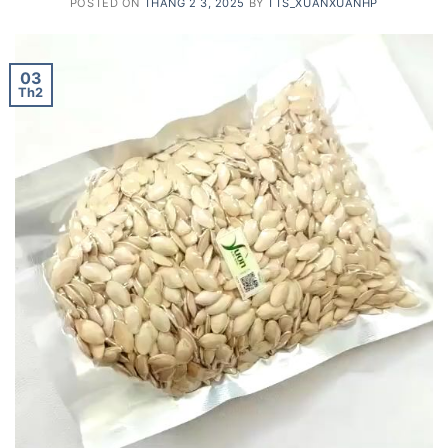
POSTED ON
THÁNG 2 3, 2025
BY
TTS_XUANXUANHP
03
Th2