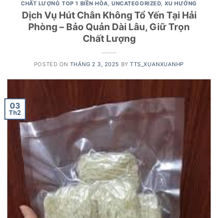
CHẤT LƯỢNG TOP 1 BIÊN HÒA
,
UNCATEGORIZED
,
XU HƯỚNG
Dịch Vụ Hút Chân Không Tổ Yến Tại Hải
Phòng – Bảo Quản Dài Lâu, Giữ Trọn
Chất Lượng
POSTED ON
THÁNG 2 3, 2025
BY
TTS_XUANXUANHP
03
Th2