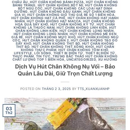
CHÂU ÂU
,
HÚT CHÂN KHÔNG BÁNH PIZZA
,
HÚT CHÂN KHÔNG
BÁNH TRÁNG
,
HÚT CHÂN KHÔNG BỘT MÌ
,
HÚT CHÂN KHÔNG
BỘT NGŨ CỐC
,
HÚT CHÂN KHÔNG CÁC LOẠI HẠT DINH
DƯỠNG
,
HÚT CHÂN KHÔNG ĐẬU XANH
,
HÚT CHÂN KHÔNG
GIA VỊ
,
HÚT CHÂN KHÔNG GIÒ THỦ GIÁ RẺ SỐ 1 BIÊN HÒA
,
HÚT CHÂN KHÔNG HẠT CÀ PHÊ
,
HÚT CHÂN KHÔNG HẠT HẠNH
NHÂN
,
HÚT CHÂN KHÔNG HẠT MACCA
,
HÚT CHÂN KHÔNG
HOA QUẢ SẤY KHÔ
,
HÚT CHÂN KHÔNG KỶ TỬ
,
HÚT CHÂN
KHÔNG LÁ THUỐC NAM
,
HÚT CHÂN KHÔNG LINH KIỆN
,
HÚT
CHÂN KHÔNG LINH KIỆN
,
HÚT CHÂN KHÔNG LONG NHÃN
,
HÚT CHÂN KHÔNG LONG NHÃN
,
HÚT CHÂN KHÔNG MÈ ĐEN
GIÁ RẺ
,
HÚT CHÂN KHÔNG MỰC KHÔ
,
HÚT CHÂN KHÔNG NGŨ
CỐC
,
HUT CHÂN KHÔNG QUẬN 2
,
HÚT CHÂN KHÔNG TÁO ĐỎ
SẤY KHÔ
,
HÚT CHÂN KHÔNG THỊT BÒ
,
HÚT CHÂN KHÔNG
THỊT BÒ
,
HÚT CHÂN KHÔNG THỊT XÔNG KHÓI
,
HÚT CHÂN
KHÔNG THỰC PHẨM
,
HÚT CHÂN KHÔNG TÔM KHÔ
,
LIFESTYLE
,
LỐI SỐNG
,
THIẾT BỊ ĐIỆN TỬ
,
THIẾT BỊ ĐIỆN TỬ
,
THỰC PHẨM
,
TIN TỨC
,
TRỨNG BẮC THẢO HÚT CHÂN KHÔNG
CHẤT LƯỢNG TOP 1 BIÊN HÒA
,
UNCATEGORIZED
,
XU HƯỚNG
Dịch Vụ Hút Chân Không Nụ Vối – Bảo
Quản Lâu Dài, Giữ Trọn Chất Lượng
POSTED ON
THÁNG 2 3, 2025
BY
TTS_XUANXUANHP
03
Th2