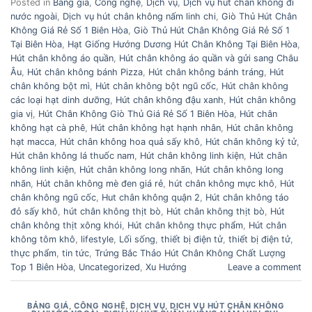
Posted in
Bảng giá
,
Công nghệ
,
Dịch vụ
,
Dịch vụ hút chân không đi
nước ngoài
,
Dịch vụ hút chân không nấm linh chi
,
Giò Thủ Hút Chân
Không Giá Rẻ Số 1 Biên Hòa
,
Giò Thủ Hút Chân Không Giá Rẻ Số 1
Tại Biên Hòa
,
Hạt Giống Hướng Dương Hút Chân Không Tại Biên Hòa
,
Hút chân không áo quần
,
Hút chân không áo quần và gửi sang Châu
Âu
,
Hút chân không bánh Pizza
,
Hút chân không bánh tráng
,
Hút
chân không bột mì
,
Hút chân không bột ngũ cốc
,
Hút chân không
các loại hạt dinh dưỡng
,
Hút chân không đậu xanh
,
Hút chân không
gia vị
,
Hút Chân Không Giò Thủ Giá Rẻ Số 1 Biên Hòa
,
Hút chân
không hạt cà phê
,
Hút chân không hạt hạnh nhân
,
Hút chân không
hạt macca
,
Hút chân không hoa quả sấy khô
,
Hút chân không kỷ tử
,
Hút chân không lá thuốc nam
,
Hút chân không linh kiện
,
Hút chân
không linh kiện
,
Hút chân không long nhãn
,
Hút chân không long
nhãn
,
Hút chân không mè đen giá rẻ
,
hút chân không mực khô
,
Hút
chân không ngũ cốc
,
Hut chân không quận 2
,
Hút chân không táo
đỏ sấy khô
,
hút chân không thịt bò
,
Hút chân không thịt bò
,
Hút
chân không thịt xông khói
,
Hút chân không thực phẩm
,
Hút chân
không tôm khô
,
lifestyle
,
Lối sống
,
thiết bị điện tử
,
thiết bị điện tử
,
thực phẩm
,
tin tức
,
Trứng Bắc Thảo Hút Chân Không Chất Lượng
Top 1 Biên Hòa
,
Uncategorized
,
Xu Hướng
Leave a comment
BẢNG GIÁ
,
CÔNG NGHỆ
,
DỊCH VỤ
,
DỊCH VỤ HÚT CHÂN KHÔNG