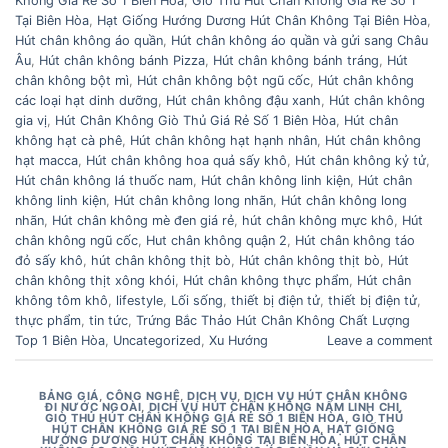
Không Giá Rẻ Số 1 Biên Hòa
,
Giò Thủ Hút Chân Không Giá Rẻ Số 1
Tại Biên Hòa
,
Hạt Giống Hướng Dương Hút Chân Không Tại Biên Hòa
,
Hút chân không áo quần
,
Hút chân không áo quần và gửi sang Châu
Âu
,
Hút chân không bánh Pizza
,
Hút chân không bánh tráng
,
Hút
chân không bột mì
,
Hút chân không bột ngũ cốc
,
Hút chân không
các loại hạt dinh dưỡng
,
Hút chân không đậu xanh
,
Hút chân không
gia vị
,
Hút Chân Không Giò Thủ Giá Rẻ Số 1 Biên Hòa
,
Hút chân
không hạt cà phê
,
Hút chân không hạt hạnh nhân
,
Hút chân không
hạt macca
,
Hút chân không hoa quả sấy khô
,
Hút chân không kỷ tử
,
Hút chân không lá thuốc nam
,
Hút chân không linh kiện
,
Hút chân
không linh kiện
,
Hút chân không long nhãn
,
Hút chân không long
nhãn
,
Hút chân không mè đen giá rẻ
,
hút chân không mực khô
,
Hút
chân không ngũ cốc
,
Hut chân không quận 2
,
Hút chân không táo
đỏ sấy khô
,
hút chân không thịt bò
,
Hút chân không thịt bò
,
Hút
chân không thịt xông khói
,
Hút chân không thực phẩm
,
Hút chân
không tôm khô
,
lifestyle
,
Lối sống
,
thiết bị điện tử
,
thiết bị điện tử
,
thực phẩm
,
tin tức
,
Trứng Bắc Thảo Hút Chân Không Chất Lượng
Top 1 Biên Hòa
,
Uncategorized
,
Xu Hướng
Leave a comment
BẢNG GIÁ
,
CÔNG NGHỆ
,
DỊCH VỤ
,
DỊCH VỤ HÚT CHÂN KHÔNG
ĐI NƯỚC NGOÀI
,
DỊCH VỤ HÚT CHÂN KHÔNG NẤM LINH CHI
,
GIÒ THỦ HÚT CHÂN KHÔNG GIÁ RẺ SỐ 1 BIÊN HÒA
,
GIÒ THỦ
HÚT CHÂN KHÔNG GIÁ RẺ SỐ 1 TẠI BIÊN HÒA
,
HẠT GIỐNG
HƯỚNG DƯƠNG HÚT CHÂN KHÔNG TẠI BIÊN HÒA
,
HÚT CHÂN