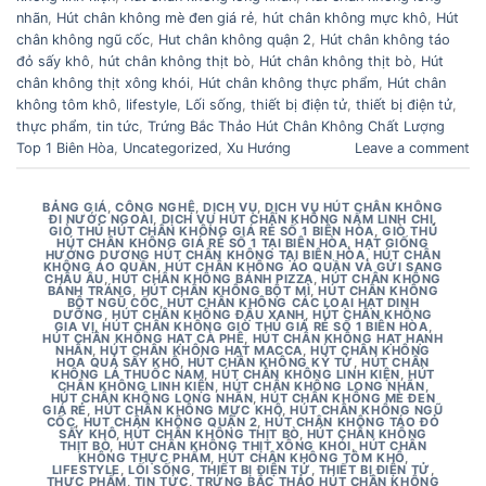
nhãn
,
Hút chân không mè đen giá rẻ
,
hút chân không mực khô
,
Hút
chân không ngũ cốc
,
Hut chân không quận 2
,
Hút chân không táo
đỏ sấy khô
,
hút chân không thịt bò
,
Hút chân không thịt bò
,
Hút
chân không thịt xông khói
,
Hút chân không thực phẩm
,
Hút chân
không tôm khô
,
lifestyle
,
Lối sống
,
thiết bị điện tử
,
thiết bị điện tử
,
thực phẩm
,
tin tức
,
Trứng Bắc Thảo Hút Chân Không Chất Lượng
Top 1 Biên Hòa
,
Uncategorized
,
Xu Hướng
Leave a comment
BẢNG GIÁ
,
CÔNG NGHỆ
,
DỊCH VỤ
,
DỊCH VỤ HÚT CHÂN KHÔNG
ĐI NƯỚC NGOÀI
,
DỊCH VỤ HÚT CHÂN KHÔNG NẤM LINH CHI
,
GIÒ THỦ HÚT CHÂN KHÔNG GIÁ RẺ SỐ 1 BIÊN HÒA
,
GIÒ THỦ
HÚT CHÂN KHÔNG GIÁ RẺ SỐ 1 TẠI BIÊN HÒA
,
HẠT GIỐNG
HƯỚNG DƯƠNG HÚT CHÂN KHÔNG TẠI BIÊN HÒA
,
HÚT CHÂN
KHÔNG ÁO QUẦN
,
HÚT CHÂN KHÔNG ÁO QUẦN VÀ GỬI SANG
CHÂU ÂU
,
HÚT CHÂN KHÔNG BÁNH PIZZA
,
HÚT CHÂN KHÔNG
BÁNH TRÁNG
,
HÚT CHÂN KHÔNG BỘT MÌ
,
HÚT CHÂN KHÔNG
BỘT NGŨ CỐC
,
HÚT CHÂN KHÔNG CÁC LOẠI HẠT DINH
DƯỠNG
,
HÚT CHÂN KHÔNG ĐẬU XANH
,
HÚT CHÂN KHÔNG
GIA VỊ
,
HÚT CHÂN KHÔNG GIÒ THỦ GIÁ RẺ SỐ 1 BIÊN HÒA
,
HÚT CHÂN KHÔNG HẠT CÀ PHÊ
,
HÚT CHÂN KHÔNG HẠT HẠNH
NHÂN
,
HÚT CHÂN KHÔNG HẠT MACCA
,
HÚT CHÂN KHÔNG
HOA QUẢ SẤY KHÔ
,
HÚT CHÂN KHÔNG KỶ TỬ
,
HÚT CHÂN
KHÔNG LÁ THUỐC NAM
,
HÚT CHÂN KHÔNG LINH KIỆN
,
HÚT
CHÂN KHÔNG LINH KIỆN
,
HÚT CHÂN KHÔNG LONG NHÃN
,
HÚT CHÂN KHÔNG LONG NHÃN
,
HÚT CHÂN KHÔNG MÈ ĐEN
GIÁ RẺ
,
HÚT CHÂN KHÔNG MỰC KHÔ
,
HÚT CHÂN KHÔNG NGŨ
CỐC
,
HUT CHÂN KHÔNG QUẬN 2
,
HÚT CHÂN KHÔNG TÁO ĐỎ
SẤY KHÔ
,
HÚT CHÂN KHÔNG THỊT BÒ
,
HÚT CHÂN KHÔNG
THỊT BÒ
,
HÚT CHÂN KHÔNG THỊT XÔNG KHÓI
,
HÚT CHÂN
KHÔNG THỰC PHẨM
,
HÚT CHÂN KHÔNG TÔM KHÔ
,
LIFESTYLE
,
LỐI SỐNG
,
THIẾT BỊ ĐIỆN TỬ
,
THIẾT BỊ ĐIỆN TỬ
,
THỰC PHẨM
,
TIN TỨC
,
TRỨNG BẮC THẢO HÚT CHÂN KHÔNG