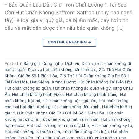
– Bảo Quản Lâu Dài, Giữ Trọn Chất Lượng 1. Tại Sao
Cần Hút Chân Không Saffron? Saffron (nhụy hoa nghệ
tây) là loại gia vị quý giá, dễ bị ẩm mốc, bay hơi tinh
dầu và mất dần dược tính nếu bảo quản không […]
CONTINUE READING
→
Posted in
Bảng giá
,
Công nghệ
,
Dịch vụ
,
Dịch vụ hút chân không đi
nước ngoài
,
Dịch vụ hút chân không nấm linh chi
,
Giò Thủ Hút Chân
Không Giá Rẻ Số 1 Biên Hòa
,
Giò Thủ Hút Chân Không Giá Rẻ Số 1
Tại Biên Hòa
,
Hạt Giống Hướng Dương Hút Chân Không Tại Biên Hòa
,
Hút chân không áo quần
,
Hút chân không áo quần và gửi sang Châu
Âu
,
Hút chân không bánh Pizza
,
Hút chân không bánh tráng
,
Hút
chân không bột mì
,
Hút chân không bột ngũ cốc
,
Hút chân không
các loại hạt dinh dưỡng
,
Hút chân không đậu xanh
,
Hút chân không
gia vị
,
Hút Chân Không Giò Thủ Giá Rẻ Số 1 Biên Hòa
,
Hút chân
không hạt cà phê
,
Hút chân không hạt hạnh nhân
,
Hút chân không
hạt macca
,
Hút chân không hoa quả sấy khô
,
Hút chân không kỷ tử
,
Hút chân không lá thuốc nam
,
Hút chân không linh kiện
,
Hút chân
không linh kiện
,
Hút chân không long nhãn
,
Hút chân không long