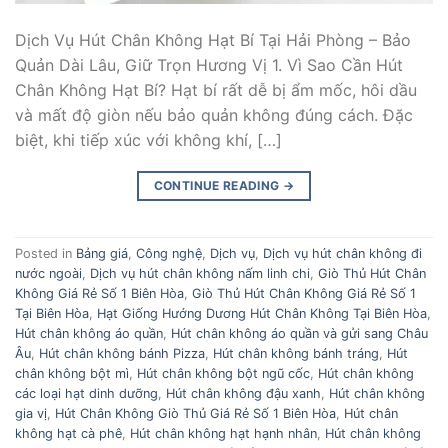
Dịch Vụ Hút Chân Không Hạt Bí Tại Hải Phòng – Bảo
Quản Dài Lâu, Giữ Trọn Hương Vị 1. Vì Sao Cần Hút
Chân Không Hạt Bí? Hạt bí rất dễ bị ẩm mốc, hôi dầu
và mất độ giòn nếu bảo quản không đúng cách. Đặc
biệt, khi tiếp xúc với không khí, […]
CONTINUE READING
→
Posted in
Bảng giá
,
Công nghệ
,
Dịch vụ
,
Dịch vụ hút chân không đi
nước ngoài
,
Dịch vụ hút chân không nấm linh chi
,
Giò Thủ Hút Chân
Không Giá Rẻ Số 1 Biên Hòa
,
Giò Thủ Hút Chân Không Giá Rẻ Số 1
Tại Biên Hòa
,
Hạt Giống Hướng Dương Hút Chân Không Tại Biên Hòa
,
Hút chân không áo quần
,
Hút chân không áo quần và gửi sang Châu
Âu
,
Hút chân không bánh Pizza
,
Hút chân không bánh tráng
,
Hút
chân không bột mì
,
Hút chân không bột ngũ cốc
,
Hút chân không
các loại hạt dinh dưỡng
,
Hút chân không đậu xanh
,
Hút chân không
gia vị
,
Hút Chân Không Giò Thủ Giá Rẻ Số 1 Biên Hòa
,
Hút chân
không hạt cà phê
,
Hút chân không hạt hạnh nhân
,
Hút chân không