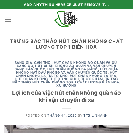
Skip
ADD ANYTHING HERE OR JUST REMOVE IT...
to
content
TRỨNG BẮC THẢO HÚT CHÂN KHÔNG CHẤT
LƯỢNG TOP 1 BIÊN HÒA
BẢNG GIÁ
,
CẦN THƠ
,
HÚT CHÂN KHÔNG ÁO QUẦN VÀ GỬI
SANG ÚC
,
HÚT CHÂN KHÔNG ÁO QUẦN VÀ VẬN CHUYỂN
SÀNG HÀN QUỐC
,
HÚT CHÂN KHÔNG ĐÀ NẴNG
,
HÚT CHÂN
KHÔNG HẠT ĐẬU PHỘNG VÀ VẬN CHUYỂN QUỐC TẾ
,
HÚT
CHÂN KHÔNG LÁ TÍA TÔ KHÔ
,
HÚT CHÂN KHÔNG LÁ TRÀ
,
HÚT CHÂN KHÔNG THỊT XÔNG KHÓI
,
THỰC PHẨM
,
TRỨNG
BẮC THẢO HÚT CHÂN KHÔNG TOP 1 CHẤT LƯỢNG BIÊN HÒA
,
XU HƯỚNG
Lợi ích của việc hút chân không quần áo
khi vận chuyển đi xa
POSTED ON
THÁNG 4 1, 2025
BY
TTS_LINHANH