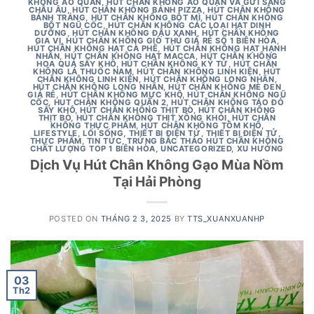
KHÔNG ÁO QUẦN
,
HÚT CHÂN KHÔNG ÁO QUẦN VÀ GỬI SANG
CHÂU ÂU
,
HÚT CHÂN KHÔNG BÁNH PIZZA
,
HÚT CHÂN KHÔNG
BÁNH TRÁNG
,
HÚT CHÂN KHÔNG BỘT MÌ
,
HÚT CHÂN KHÔNG
BỘT NGŨ CỐC
,
HÚT CHÂN KHÔNG CÁC LOẠI HẠT DINH
DƯỠNG
,
HÚT CHÂN KHÔNG ĐẬU XANH
,
HÚT CHÂN KHÔNG
GIA VỊ
,
HÚT CHÂN KHÔNG GIÒ THỦ GIÁ RẺ SỐ 1 BIÊN HÒA
,
HÚT CHÂN KHÔNG HẠT CÀ PHÊ
,
HÚT CHÂN KHÔNG HẠT HẠNH
NHÂN
,
HÚT CHÂN KHÔNG HẠT MACCA
,
HÚT CHÂN KHÔNG
HOA QUẢ SẤY KHÔ
,
HÚT CHÂN KHÔNG KỶ TỬ
,
HÚT CHÂN
KHÔNG LÁ THUỐC NAM
,
HÚT CHÂN KHÔNG LINH KIỆN
,
HÚT
CHÂN KHÔNG LINH KIỆN
,
HÚT CHÂN KHÔNG LONG NHÃN
,
HÚT CHÂN KHÔNG LONG NHÃN
,
HÚT CHÂN KHÔNG MÈ ĐEN
GIÁ RẺ
,
HÚT CHÂN KHÔNG MỰC KHÔ
,
HÚT CHÂN KHÔNG NGŨ
CỐC
,
HUT CHÂN KHÔNG QUẬN 2
,
HÚT CHÂN KHÔNG TÁO ĐỎ
SẤY KHÔ
,
HÚT CHÂN KHÔNG THỊT BÒ
,
HÚT CHÂN KHÔNG
THỊT BÒ
,
HÚT CHÂN KHÔNG THỊT XÔNG KHÓI
,
HÚT CHÂN
KHÔNG THỰC PHẨM
,
HÚT CHÂN KHÔNG TÔM KHÔ
,
LIFESTYLE
,
LỐI SỐNG
,
THIẾT BỊ ĐIỆN TỬ
,
THIẾT BỊ ĐIỆN TỬ
,
THỰC PHẨM
,
TIN TỨC
,
TRỨNG BẮC THẢO HÚT CHÂN KHÔNG
CHẤT LƯỢNG TOP 1 BIÊN HÒA
,
UNCATEGORIZED
,
XU HƯỚNG
Dịch Vụ Hút Chân Không Gạo Mùa Nồm
Tại Hải Phòng
POSTED ON
THÁNG 2 3, 2025
BY
TTS_XUANXUANHP
03
Th2