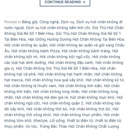
CONTINUE READING
→
Posted in
Bảng giá
,
Công nghệ
,
Dịch vụ
,
Dịch vụ hút chân không đi
nước ngoài
,
Dịch vụ hút chân không nấm linh chi
,
Giò Thủ Hút Chân
Không Giá Rẻ Số 1 Biên Hòa
,
Giò Thủ Hút Chân Không Giá Rẻ Số 1
Tại Biên Hòa
,
Hạt Giống Hướng Dương Hút Chân Không Tại Biên Hòa
,
Hút chân không áo quần
,
Hút chân không áo quần và gửi sang Châu
Âu
,
Hút chân không bánh Pizza
,
Hút chân không bánh tráng
,
Hút
chân không bột mì
,
Hút chân không bột ngũ cốc
,
Hút chân không
các loại hạt dinh dưỡng
,
Hút chân không đậu xanh
,
Hút chân không
gia vị
,
Hút Chân Không Giò Thủ Giá Rẻ Số 1 Biên Hòa
,
Hút chân
không hạt cà phê
,
Hút chân không hạt hạnh nhân
,
Hút chân không
hạt macca
,
Hút chân không hoa quả sấy khô
,
Hút chân không kỷ tử
,
Hút chân không lá thuốc nam
,
Hút chân không linh kiện
,
Hút chân
không linh kiện
,
Hút chân không long nhãn
,
Hút chân không long
nhãn
,
Hút chân không mè đen giá rẻ
,
hút chân không mực khô
,
Hút
chân không ngũ cốc
,
Hut chân không quận 2
,
Hút chân không táo
đỏ sấy khô
,
Hút chân không thịt bò
,
hút chân không thịt bò
,
Hút
chân không thịt xông khói
,
Hút chân không thực phẩm
,
Hút chân
không tôm khô
,
lifestyle
,
Lối sống
,
thiết bị điện tử
,
thiết bị điện tử
,
thực phẩm
,
tin tức
,
Trứng Bắc Thảo Hút Chân Không Chất Lượng