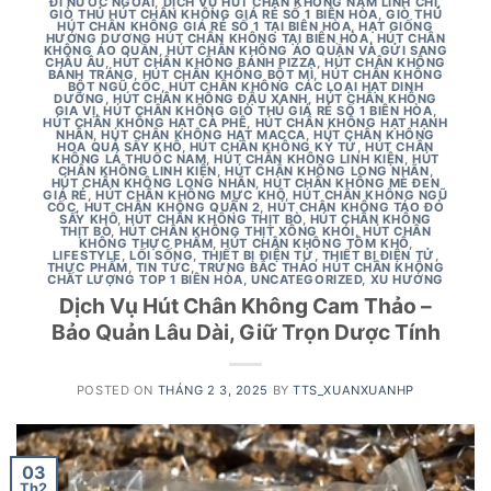
ĐI NƯỚC NGOÀI
,
DỊCH VỤ HÚT CHÂN KHÔNG NẤM LINH CHI
,
GIÒ THỦ HÚT CHÂN KHÔNG GIÁ RẺ SỐ 1 BIÊN HÒA
,
GIÒ THỦ
HÚT CHÂN KHÔNG GIÁ RẺ SỐ 1 TẠI BIÊN HÒA
,
HẠT GIỐNG
HƯỚNG DƯƠNG HÚT CHÂN KHÔNG TẠI BIÊN HÒA
,
HÚT CHÂN
KHÔNG ÁO QUẦN
,
HÚT CHÂN KHÔNG ÁO QUẦN VÀ GỬI SANG
CHÂU ÂU
,
HÚT CHÂN KHÔNG BÁNH PIZZA
,
HÚT CHÂN KHÔNG
BÁNH TRÁNG
,
HÚT CHÂN KHÔNG BỘT MÌ
,
HÚT CHÂN KHÔNG
BỘT NGŨ CỐC
,
HÚT CHÂN KHÔNG CÁC LOẠI HẠT DINH
DƯỠNG
,
HÚT CHÂN KHÔNG ĐẬU XANH
,
HÚT CHÂN KHÔNG
GIA VỊ
,
HÚT CHÂN KHÔNG GIÒ THỦ GIÁ RẺ SỐ 1 BIÊN HÒA
,
HÚT CHÂN KHÔNG HẠT CÀ PHÊ
,
HÚT CHÂN KHÔNG HẠT HẠNH
NHÂN
,
HÚT CHÂN KHÔNG HẠT MACCA
,
HÚT CHÂN KHÔNG
HOA QUẢ SẤY KHÔ
,
HÚT CHÂN KHÔNG KỶ TỬ
,
HÚT CHÂN
KHÔNG LÁ THUỐC NAM
,
HÚT CHÂN KHÔNG LINH KIỆN
,
HÚT
CHÂN KHÔNG LINH KIỆN
,
HÚT CHÂN KHÔNG LONG NHÃN
,
HÚT CHÂN KHÔNG LONG NHÃN
,
HÚT CHÂN KHÔNG MÈ ĐEN
GIÁ RẺ
,
HÚT CHÂN KHÔNG MỰC KHÔ
,
HÚT CHÂN KHÔNG NGŨ
CỐC
,
HUT CHÂN KHÔNG QUẬN 2
,
HÚT CHÂN KHÔNG TÁO ĐỎ
SẤY KHÔ
,
HÚT CHÂN KHÔNG THỊT BÒ
,
HÚT CHÂN KHÔNG
THỊT BÒ
,
HÚT CHÂN KHÔNG THỊT XÔNG KHÓI
,
HÚT CHÂN
KHÔNG THỰC PHẨM
,
HÚT CHÂN KHÔNG TÔM KHÔ
,
LIFESTYLE
,
LỐI SỐNG
,
THIẾT BỊ ĐIỆN TỬ
,
THIẾT BỊ ĐIỆN TỬ
,
THỰC PHẨM
,
TIN TỨC
,
TRỨNG BẮC THẢO HÚT CHÂN KHÔNG
CHẤT LƯỢNG TOP 1 BIÊN HÒA
,
UNCATEGORIZED
,
XU HƯỚNG
Dịch Vụ Hút Chân Không Cam Thảo –
Bảo Quản Lâu Dài, Giữ Trọn Dược Tính
POSTED ON
THÁNG 2 3, 2025
BY
TTS_XUANXUANHP
03
Th2