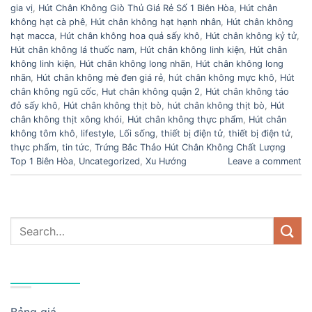
gia vị
,
Hút Chân Không Giò Thủ Giá Rẻ Số 1 Biên Hòa
,
Hút chân
không hạt cà phê
,
Hút chân không hạt hạnh nhân
,
Hút chân không
hạt macca
,
Hút chân không hoa quả sấy khô
,
Hút chân không kỷ tử
,
Hút chân không lá thuốc nam
,
Hút chân không linh kiện
,
Hút chân
không linh kiện
,
Hút chân không long nhãn
,
Hút chân không long
nhãn
,
Hút chân không mè đen giá rẻ
,
hút chân không mực khô
,
Hút
chân không ngũ cốc
,
Hut chân không quận 2
,
Hút chân không táo
đỏ sấy khô
,
Hút chân không thịt bò
,
hút chân không thịt bò
,
Hút
chân không thịt xông khói
,
Hút chân không thực phẩm
,
Hút chân
không tôm khô
,
lifestyle
,
Lối sống
,
thiết bị điện tử
,
thiết bị điện tử
,
thực phẩm
,
tin tức
,
Trứng Bắc Thảo Hút Chân Không Chất Lượng
Top 1 Biên Hòa
,
Uncategorized
,
Xu Hướng
Leave a comment
DANH MỤC