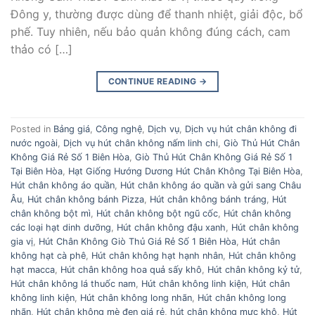
Đông y, thường được dùng để thanh nhiệt, giải độc, bổ
phế. Tuy nhiên, nếu bảo quản không đúng cách, cam
thảo có […]
CONTINUE READING
→
Posted in
Bảng giá
,
Công nghệ
,
Dịch vụ
,
Dịch vụ hút chân không đi
nước ngoài
,
Dịch vụ hút chân không nấm linh chi
,
Giò Thủ Hút Chân
Không Giá Rẻ Số 1 Biên Hòa
,
Giò Thủ Hút Chân Không Giá Rẻ Số 1
Tại Biên Hòa
,
Hạt Giống Hướng Dương Hút Chân Không Tại Biên Hòa
,
Hút chân không áo quần
,
Hút chân không áo quần và gửi sang Châu
Âu
,
Hút chân không bánh Pizza
,
Hút chân không bánh tráng
,
Hút
chân không bột mì
,
Hút chân không bột ngũ cốc
,
Hút chân không
các loại hạt dinh dưỡng
,
Hút chân không đậu xanh
,
Hút chân không
gia vị
,
Hút Chân Không Giò Thủ Giá Rẻ Số 1 Biên Hòa
,
Hút chân
không hạt cà phê
,
Hút chân không hạt hạnh nhân
,
Hút chân không
hạt macca
,
Hút chân không hoa quả sấy khô
,
Hút chân không kỷ tử
,
Hút chân không lá thuốc nam
,
Hút chân không linh kiện
,
Hút chân
không linh kiện
,
Hút chân không long nhãn
,
Hút chân không long
nhãn
,
Hút chân không mè đen giá rẻ
,
hút chân không mực khô
,
Hút