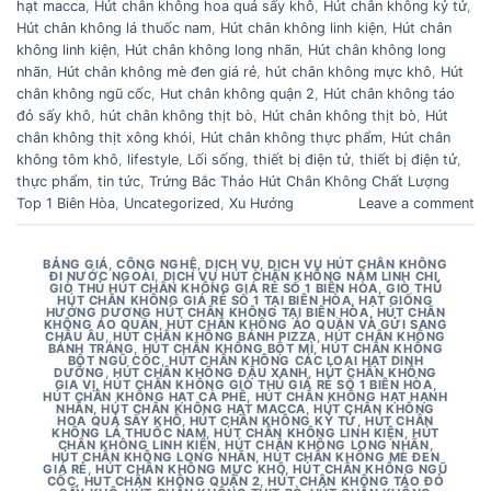
hạt macca
,
Hút chân không hoa quả sấy khô
,
Hút chân không kỷ tử
,
Hút chân không lá thuốc nam
,
Hút chân không linh kiện
,
Hút chân
không linh kiện
,
Hút chân không long nhãn
,
Hút chân không long
nhãn
,
Hút chân không mè đen giá rẻ
,
hút chân không mực khô
,
Hút
chân không ngũ cốc
,
Hut chân không quận 2
,
Hút chân không táo
đỏ sấy khô
,
hút chân không thịt bò
,
Hút chân không thịt bò
,
Hút
chân không thịt xông khói
,
Hút chân không thực phẩm
,
Hút chân
không tôm khô
,
lifestyle
,
Lối sống
,
thiết bị điện tử
,
thiết bị điện tử
,
thực phẩm
,
tin tức
,
Trứng Bắc Thảo Hút Chân Không Chất Lượng
Top 1 Biên Hòa
,
Uncategorized
,
Xu Hướng
Leave a comment
BẢNG GIÁ
,
CÔNG NGHỆ
,
DỊCH VỤ
,
DỊCH VỤ HÚT CHÂN KHÔNG
ĐI NƯỚC NGOÀI
,
DỊCH VỤ HÚT CHÂN KHÔNG NẤM LINH CHI
,
GIÒ THỦ HÚT CHÂN KHÔNG GIÁ RẺ SỐ 1 BIÊN HÒA
,
GIÒ THỦ
HÚT CHÂN KHÔNG GIÁ RẺ SỐ 1 TẠI BIÊN HÒA
,
HẠT GIỐNG
HƯỚNG DƯƠNG HÚT CHÂN KHÔNG TẠI BIÊN HÒA
,
HÚT CHÂN
KHÔNG ÁO QUẦN
,
HÚT CHÂN KHÔNG ÁO QUẦN VÀ GỬI SANG
CHÂU ÂU
,
HÚT CHÂN KHÔNG BÁNH PIZZA
,
HÚT CHÂN KHÔNG
BÁNH TRÁNG
,
HÚT CHÂN KHÔNG BỘT MÌ
,
HÚT CHÂN KHÔNG
BỘT NGŨ CỐC
,
HÚT CHÂN KHÔNG CÁC LOẠI HẠT DINH
DƯỠNG
,
HÚT CHÂN KHÔNG ĐẬU XANH
,
HÚT CHÂN KHÔNG
GIA VỊ
,
HÚT CHÂN KHÔNG GIÒ THỦ GIÁ RẺ SỐ 1 BIÊN HÒA
,
HÚT CHÂN KHÔNG HẠT CÀ PHÊ
,
HÚT CHÂN KHÔNG HẠT HẠNH
NHÂN
,
HÚT CHÂN KHÔNG HẠT MACCA
,
HÚT CHÂN KHÔNG
HOA QUẢ SẤY KHÔ
,
HÚT CHÂN KHÔNG KỶ TỬ
,
HÚT CHÂN
KHÔNG LÁ THUỐC NAM
,
HÚT CHÂN KHÔNG LINH KIỆN
,
HÚT
CHÂN KHÔNG LINH KIỆN
,
HÚT CHÂN KHÔNG LONG NHÃN
,
HÚT CHÂN KHÔNG LONG NHÃN
,
HÚT CHÂN KHÔNG MÈ ĐEN
GIÁ RẺ
,
HÚT CHÂN KHÔNG MỰC KHÔ
,
HÚT CHÂN KHÔNG NGŨ
CỐC
,
HUT CHÂN KHÔNG QUẬN 2
,
HÚT CHÂN KHÔNG TÁO ĐỎ