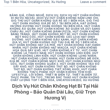
Top 1 Biên Hòa
,
Uncategorized
,
Xu Hướng
Leave a comment
BẢNG GIÁ
,
CÔNG NGHỆ
,
DỊCH VỤ
,
DỊCH VỤ HÚT CHÂN KHÔNG
ĐI NƯỚC NGOÀI
,
DỊCH VỤ HÚT CHÂN KHÔNG NẤM LINH CHI
,
GIÒ THỦ HÚT CHÂN KHÔNG GIÁ RẺ SỐ 1 BIÊN HÒA
,
GIÒ THỦ
HÚT CHÂN KHÔNG GIÁ RẺ SỐ 1 TẠI BIÊN HÒA
,
HẠT GIỐNG
HƯỚNG DƯƠNG HÚT CHÂN KHÔNG TẠI BIÊN HÒA
,
HÚT CHÂN
KHÔNG ÁO QUẦN
,
HÚT CHÂN KHÔNG ÁO QUẦN VÀ GỬI SANG
CHÂU ÂU
,
HÚT CHÂN KHÔNG BÁNH PIZZA
,
HÚT CHÂN KHÔNG
BÁNH TRÁNG
,
HÚT CHÂN KHÔNG BỘT MÌ
,
HÚT CHÂN KHÔNG
BỘT NGŨ CỐC
,
HÚT CHÂN KHÔNG CÁC LOẠI HẠT DINH
DƯỠNG
,
HÚT CHÂN KHÔNG ĐẬU XANH
,
HÚT CHÂN KHÔNG
GIA VỊ
,
HÚT CHÂN KHÔNG GIÒ THỦ GIÁ RẺ SỐ 1 BIÊN HÒA
,
HÚT CHÂN KHÔNG HẠT CÀ PHÊ
,
HÚT CHÂN KHÔNG HẠT HẠNH
NHÂN
,
HÚT CHÂN KHÔNG HẠT MACCA
,
HÚT CHÂN KHÔNG
HOA QUẢ SẤY KHÔ
,
HÚT CHÂN KHÔNG KỶ TỬ
,
HÚT CHÂN
KHÔNG LÁ THUỐC NAM
,
HÚT CHÂN KHÔNG LINH KIỆN
,
HÚT
CHÂN KHÔNG LINH KIỆN
,
HÚT CHÂN KHÔNG LONG NHÃN
,
HÚT CHÂN KHÔNG LONG NHÃN
,
HÚT CHÂN KHÔNG MÈ ĐEN
GIÁ RẺ
,
HÚT CHÂN KHÔNG MỰC KHÔ
,
HÚT CHÂN KHÔNG NGŨ
CỐC
,
HUT CHÂN KHÔNG QUẬN 2
,
HÚT CHÂN KHÔNG TÁO ĐỎ
SẤY KHÔ
,
HÚT CHÂN KHÔNG THỊT BÒ
,
HÚT CHÂN KHÔNG
THỊT BÒ
,
HÚT CHÂN KHÔNG THỊT XÔNG KHÓI
,
HÚT CHÂN
KHÔNG THỰC PHẨM
,
HÚT CHÂN KHÔNG TÔM KHÔ
,
LIFESTYLE
,
LỐI SỐNG
,
THIẾT BỊ ĐIỆN TỬ
,
THIẾT BỊ ĐIỆN TỬ
,
THỰC PHẨM
,
TIN TỨC
,
TRỨNG BẮC THẢO HÚT CHÂN KHÔNG
CHẤT LƯỢNG TOP 1 BIÊN HÒA
,
UNCATEGORIZED
,
XU HƯỚNG
Dịch Vụ Hút Chân Không Hạt Bí Tại Hải
Phòng – Bảo Quản Dài Lâu, Giữ Trọn
Hương Vị