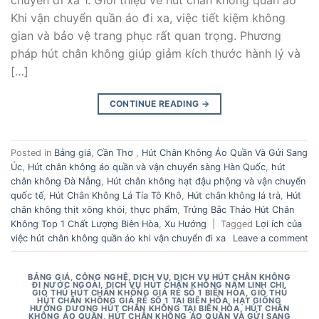
chuyển đi xa 1. Giới thiệu về hút chân không quần áo
Khi vận chuyển quần áo đi xa, việc tiết kiệm không
gian và bảo vệ trang phục rất quan trọng. Phương
pháp hút chân không giúp giảm kích thước hành lý và
[…]
CONTINUE READING
→
Posted in
Bảng giá
,
Cần Thơ
,
Hút Chân Không Áo Quần Và Gửi Sang
Úc
,
Hút chân không áo quần và vận chuyển sàng Hàn Quốc
,
hút
chân không Đà Nẵng
,
Hút chân không hạt đậu phộng và vận chuyển
quốc tế
,
Hút Chân Không Lá Tía Tô Khô
,
Hút chân không lá trà
,
Hút
chân không thịt xông khói
,
thực phẩm
,
Trứng Bắc Thảo Hút Chân
Không Top 1 Chất Lượng Biên Hòa
,
Xu Hướng
|
Tagged
Lợi ích của
việc hút chân không quần áo khi vận chuyển đi xa
Leave a comment
BẢNG GIÁ
,
CÔNG NGHỆ
,
DỊCH VỤ
,
DỊCH VỤ HÚT CHÂN KHÔNG
ĐI NƯỚC NGOÀI
,
DỊCH VỤ HÚT CHÂN KHÔNG NẤM LINH CHI
,
GIÒ THỦ HÚT CHÂN KHÔNG GIÁ RẺ SỐ 1 BIÊN HÒA
,
GIÒ THỦ
HÚT CHÂN KHÔNG GIÁ RẺ SỐ 1 TẠI BIÊN HÒA
,
HẠT GIỐNG
HƯỚNG DƯƠNG HÚT CHÂN KHÔNG TẠI BIÊN HÒA
,
HÚT CHÂN
KHÔNG ÁO QUẦN
,
HÚT CHÂN KHÔNG ÁO QUẦN VÀ GỬI SANG