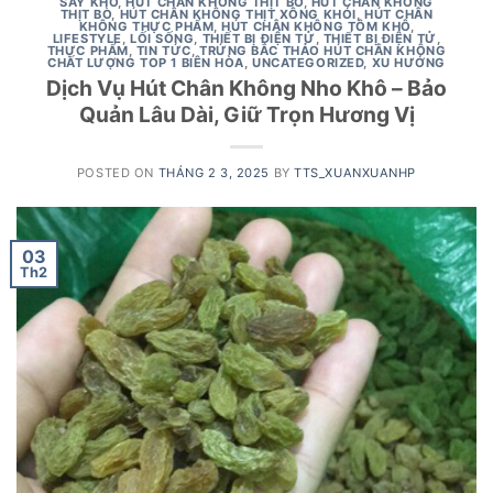
SẤY KHÔ
,
HÚT CHÂN KHÔNG THỊT BÒ
,
HÚT CHÂN KHÔNG
THỊT BÒ
,
HÚT CHÂN KHÔNG THỊT XÔNG KHÓI
,
HÚT CHÂN
KHÔNG THỰC PHẨM
,
HÚT CHÂN KHÔNG TÔM KHÔ
,
LIFESTYLE
,
LỐI SỐNG
,
THIẾT BỊ ĐIỆN TỬ
,
THIẾT BỊ ĐIỆN TỬ
,
THỰC PHẨM
,
TIN TỨC
,
TRỨNG BẮC THẢO HÚT CHÂN KHÔNG
CHẤT LƯỢNG TOP 1 BIÊN HÒA
,
UNCATEGORIZED
,
XU HƯỚNG
Dịch Vụ Hút Chân Không Nho Khô – Bảo
Quản Lâu Dài, Giữ Trọn Hương Vị
POSTED ON
THÁNG 2 3, 2025
BY
TTS_XUANXUANHP
03
Th2