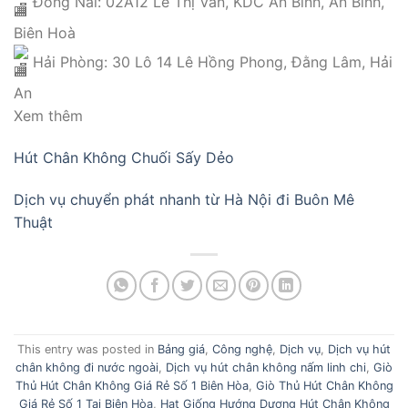
Đồng Nai: 02A12 Lê Thị Vân, KDC An Bình, An Bình,
Biên Hoà
Hải Phòng: 30 Lô 14 Lê Hồng Phong, Đằng Lâm, Hải
An
Xem thêm
Hút Chân Không Chuối Sấy Dẻo
Dịch vụ chuyển phát nhanh từ Hà Nội đi Buôn Mê
Thuật
This entry was posted in
Bảng giá
,
Công nghệ
,
Dịch vụ
,
Dịch vụ hút
chân không đi nước ngoài
,
Dịch vụ hút chân không nấm linh chi
,
Giò
Thủ Hút Chân Không Giá Rẻ Số 1 Biên Hòa
,
Giò Thủ Hút Chân Không
Giá Rẻ Số 1 Tại Biên Hòa
,
Hạt Giống Hướng Dương Hút Chân Không