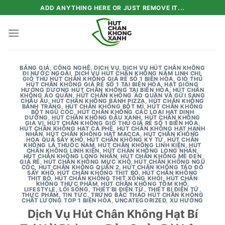
Skip
ADD ANYTHING HERE OR JUST REMOVE IT...
to
content
BẢNG GIÁ
,
CÔNG NGHỆ
,
DỊCH VỤ
,
DỊCH VỤ HÚT CHÂN KHÔNG
ĐI NƯỚC NGOÀI
,
DỊCH VỤ HÚT CHÂN KHÔNG NẤM LINH CHI
,
GIÒ THỦ HÚT CHÂN KHÔNG GIÁ RẺ SỐ 1 BIÊN HÒA
,
GIÒ THỦ
HÚT CHÂN KHÔNG GIÁ RẺ SỐ 1 TẠI BIÊN HÒA
,
HẠT GIỐNG
HƯỚNG DƯƠNG HÚT CHÂN KHÔNG TẠI BIÊN HÒA
,
HÚT CHÂN
KHÔNG ÁO QUẦN
,
HÚT CHÂN KHÔNG ÁO QUẦN VÀ GỬI SANG
CHÂU ÂU
,
HÚT CHÂN KHÔNG BÁNH PIZZA
,
HÚT CHÂN KHÔNG
BÁNH TRÁNG
,
HÚT CHÂN KHÔNG BỘT MÌ
,
HÚT CHÂN KHÔNG
BỘT NGŨ CỐC
,
HÚT CHÂN KHÔNG CÁC LOẠI HẠT DINH
DƯỠNG
,
HÚT CHÂN KHÔNG ĐẬU XANH
,
HÚT CHÂN KHÔNG
GIA VỊ
,
HÚT CHÂN KHÔNG GIÒ THỦ GIÁ RẺ SỐ 1 BIÊN HÒA
,
HÚT CHÂN KHÔNG HẠT CÀ PHÊ
,
HÚT CHÂN KHÔNG HẠT HẠNH
NHÂN
,
HÚT CHÂN KHÔNG HẠT MACCA
,
HÚT CHÂN KHÔNG
HOA QUẢ SẤY KHÔ
,
HÚT CHÂN KHÔNG KỶ TỬ
,
HÚT CHÂN
KHÔNG LÁ THUỐC NAM
,
HÚT CHÂN KHÔNG LINH KIỆN
,
HÚT
CHÂN KHÔNG LINH KIỆN
,
HÚT CHÂN KHÔNG LONG NHÃN
,
HÚT CHÂN KHÔNG LONG NHÃN
,
HÚT CHÂN KHÔNG MÈ ĐEN
GIÁ RẺ
,
HÚT CHÂN KHÔNG MỰC KHÔ
,
HÚT CHÂN KHÔNG NGŨ
CỐC
,
HUT CHÂN KHÔNG QUẬN 2
,
HÚT CHÂN KHÔNG TÁO ĐỎ
SẤY KHÔ
,
HÚT CHÂN KHÔNG THỊT BÒ
,
HÚT CHÂN KHÔNG
THỊT BÒ
,
HÚT CHÂN KHÔNG THỊT XÔNG KHÓI
,
HÚT CHÂN
KHÔNG THỰC PHẨM
,
HÚT CHÂN KHÔNG TÔM KHÔ
,
LIFESTYLE
,
LỐI SỐNG
,
THIẾT BỊ ĐIỆN TỬ
,
THIẾT BỊ ĐIỆN TỬ
,
THỰC PHẨM
,
TIN TỨC
,
TRỨNG BẮC THẢO HÚT CHÂN KHÔNG
CHẤT LƯỢNG TOP 1 BIÊN HÒA
,
UNCATEGORIZED
,
XU HƯỚNG
Dịch Vụ Hút Chân Không Hạt Bí