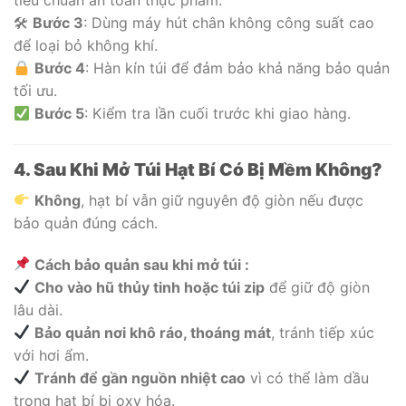
tiêu chuẩn an toàn thực phẩm.
🛠
Bước 3
: Dùng máy hút chân không công suất cao
để loại bỏ không khí.
Bước 4
: Hàn kín túi để đảm bảo khả năng bảo quản
tối ưu.
Bước 5
: Kiểm tra lần cuối trước khi giao hàng.
4. Sau Khi Mở Túi Hạt Bí Có Bị Mềm Không?
Không
, hạt bí vẫn giữ nguyên độ giòn nếu được
bảo quản đúng cách.
Cách bảo quản sau khi mở túi :
Cho vào hũ thủy tinh hoặc túi zip
để giữ độ giòn
lâu dài.
Bảo quản nơi khô ráo, thoáng mát
, tránh tiếp xúc
với hơi ẩm.
Tránh để gần nguồn nhiệt cao
vì có thể làm dầu
trong hạt bí bị oxy hóa.