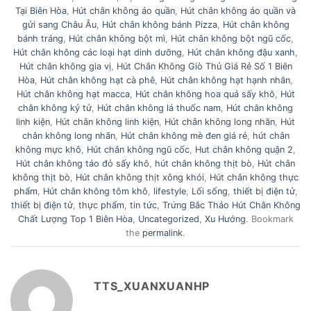
Tại Biên Hòa
,
Hút chân không áo quần
,
Hút chân không áo quần và
gửi sang Châu Âu
,
Hút chân không bánh Pizza
,
Hút chân không
bánh tráng
,
Hút chân không bột mì
,
Hút chân không bột ngũ cốc
,
Hút chân không các loại hạt dinh dưỡng
,
Hút chân không đậu xanh
,
Hút chân không gia vị
,
Hút Chân Không Giò Thủ Giá Rẻ Số 1 Biên
Hòa
,
Hút chân không hạt cà phê
,
Hút chân không hạt hạnh nhân
,
Hút chân không hạt macca
,
Hút chân không hoa quả sấy khô
,
Hút
chân không kỷ tử
,
Hút chân không lá thuốc nam
,
Hút chân không
linh kiện
,
Hút chân không linh kiện
,
Hút chân không long nhãn
,
Hút
chân không long nhãn
,
Hút chân không mè đen giá rẻ
,
hút chân
không mực khô
,
Hút chân không ngũ cốc
,
Hut chân không quận 2
,
Hút chân không táo đỏ sấy khô
,
hút chân không thịt bò
,
Hút chân
không thịt bò
,
Hút chân không thịt xông khói
,
Hút chân không thực
phẩm
,
Hút chân không tôm khô
,
lifestyle
,
Lối sống
,
thiết bị điện tử
,
thiết bị điện tử
,
thực phẩm
,
tin tức
,
Trứng Bắc Thảo Hút Chân Không
Chất Lượng Top 1 Biên Hòa
,
Uncategorized
,
Xu Hướng
. Bookmark
the
permalink
.
TTS_XUANXUANHP