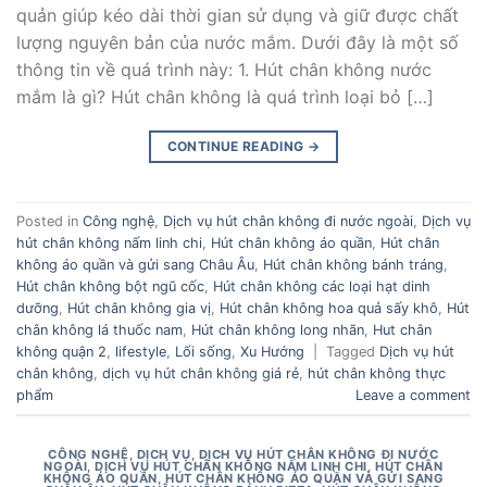
quản giúp kéo dài thời gian sử dụng và giữ được chất
lượng nguyên bản của nước mắm. Dưới đây là một số
thông tin về quá trình này: 1. Hút chân không nước
mắm là gì? Hút chân không là quá trình loại bỏ […]
CONTINUE READING
→
Posted in
Công nghệ
,
Dịch vụ hút chân không đi nước ngoài
,
Dịch vụ
hút chân không nấm linh chi
,
Hút chân không áo quần
,
Hút chân
không áo quần và gửi sang Châu Âu
,
Hút chân không bánh tráng
,
Hút chân không bột ngũ cốc
,
Hút chân không các loại hạt dinh
dưỡng
,
Hút chân không gia vị
,
Hút chân không hoa quả sấy khô
,
Hút
chân không lá thuốc nam
,
Hút chân không long nhãn
,
Hut chân
không quận 2
,
lifestyle
,
Lối sống
,
Xu Hướng
|
Tagged
Dịch vụ hút
chân không
,
dịch vụ hút chân không giá rẻ
,
hút chân không thực
phẩm
Leave a comment
CÔNG NGHỆ
,
DỊCH VỤ
,
DỊCH VỤ HÚT CHÂN KHÔNG ĐI NƯỚC
NGOÀI
,
DỊCH VỤ HÚT CHÂN KHÔNG NẤM LINH CHI
,
HÚT CHÂN
KHÔNG ÁO QUẦN
,
HÚT CHÂN KHÔNG ÁO QUẦN VÀ GỬI SANG