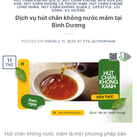
HÚT CHÂN KHÔNG GIA VỊ
,
HÚT CHÂN KHÔNG HOA QUẢ SẤY
KHÔ
,
HÚT CHÂN KHÔNG LÁ THUỐC NAM
,
HÚT CHÂN KHÔNG
LONG NHÃN
,
HUT CHÂN KHÔNG QUẬN 2
,
LIFESTYLE
,
LỐI
SỐNG
,
XU HƯỚNG
Dịch vụ hút chân không nước mắm tại
Bình Dương
POSTED ON
THÁNG 2 11, 2025
BY
TTS_QUYNHPHAM
11
Th2
Hút chân không nước mắm là một phương pháp bảo