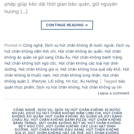
pháp giúp kéo dài thời gian bảo quản, giữ nguyên
hương […]
CONTINUE READING
→
Posted in
Công nghệ
,
Dịch vụ hút chân không đi nước ngoài
,
Dịch vụ
hút chân không nấm linh chi
,
Hút chân không áo quần
,
Hút chân
không áo quần và gửi sang Châu Âu
,
Hút chân không bánh tráng
,
Hút chân không bột ngũ cốc
,
Hút chân không các loại hạt dinh
dưỡng
,
Hút chân không gia vị
,
Hút chân không hoa quả sấy khô
,
Hút
chân không lá thuốc nam
,
Hút chân không long nhãn
,
Hut chân
không quận 2
,
lifestyle
,
Lối sống
,
tin tức
,
Xu Hướng
|
Tagged
bảo
quản thực phẩm
,
Dịch vụ hút chân không
,
hút chân không uy tín
Leave a comment
CÔNG NGHỆ
,
DỊCH VỤ
,
DỊCH VỤ HÚT CHÂN KHÔNG ĐI NƯỚC
NGOÀI
,
DỊCH VỤ HÚT CHÂN KHÔNG NẤM LINH CHI
,
HÚT CHÂN
KHÔNG ÁO QUẦN
,
HÚT CHÂN KHÔNG ÁO QUẦN VÀ GỬI SANG
CHÂU ÂU
,
HÚT CHÂN KHÔNG BÁNH PIZZA
,
HÚT CHÂN KHÔNG
BÁNH TRÁNG
,
HÚT CHÂN KHÔNG BỘT MÌ
,
HÚT CHÂN KHÔNG
BỘT NGŨ CỐC
,
HÚT CHÂN KHÔNG CÁC LOẠI HẠT DINH
DƯỠNG
,
HÚT CHÂN KHÔNG ĐẬU XANH
,
HÚT CHÂN KHÔNG
GIA VỊ
,
HÚT CHÂN KHÔNG HẠT CÀ PHÊ
,
HÚT CHÂN KHÔNG