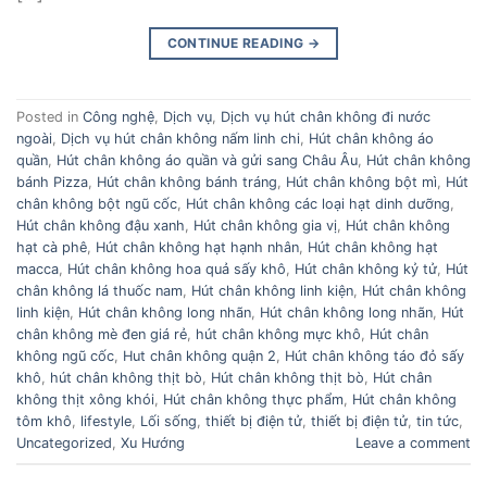
CONTINUE READING
→
Posted in
Công nghệ
,
Dịch vụ
,
Dịch vụ hút chân không đi nước
ngoài
,
Dịch vụ hút chân không nấm linh chi
,
Hút chân không áo
quần
,
Hút chân không áo quần và gửi sang Châu Âu
,
Hút chân không
bánh Pizza
,
Hút chân không bánh tráng
,
Hút chân không bột mì
,
Hút
chân không bột ngũ cốc
,
Hút chân không các loại hạt dinh dưỡng
,
Hút chân không đậu xanh
,
Hút chân không gia vị
,
Hút chân không
hạt cà phê
,
Hút chân không hạt hạnh nhân
,
Hút chân không hạt
macca
,
Hút chân không hoa quả sấy khô
,
Hút chân không kỷ tử
,
Hút
chân không lá thuốc nam
,
Hút chân không linh kiện
,
Hút chân không
linh kiện
,
Hút chân không long nhãn
,
Hút chân không long nhãn
,
Hút
chân không mè đen giá rẻ
,
hút chân không mực khô
,
Hút chân
không ngũ cốc
,
Hut chân không quận 2
,
Hút chân không táo đỏ sấy
khô
,
hút chân không thịt bò
,
Hút chân không thịt bò
,
Hút chân
không thịt xông khói
,
Hút chân không thực phẩm
,
Hút chân không
tôm khô
,
lifestyle
,
Lối sống
,
thiết bị điện tử
,
thiết bị điện tử
,
tin tức
,
Uncategorized
,
Xu Hướng
Leave a comment