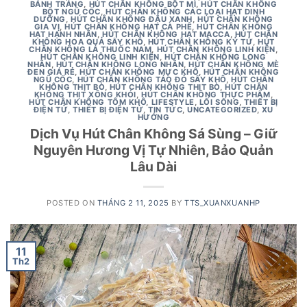
BÁNH TRÁNG
,
HÚT CHÂN KHÔNG BỘT MÌ
,
HÚT CHÂN KHÔNG
BỘT NGŨ CỐC
,
HÚT CHÂN KHÔNG CÁC LOẠI HẠT DINH
DƯỠNG
,
HÚT CHÂN KHÔNG ĐẬU XANH
,
HÚT CHÂN KHÔNG
GIA VỊ
,
HÚT CHÂN KHÔNG HẠT CÀ PHÊ
,
HÚT CHÂN KHÔNG
HẠT HẠNH NHÂN
,
HÚT CHÂN KHÔNG HẠT MACCA
,
HÚT CHÂN
KHÔNG HOA QUẢ SẤY KHÔ
,
HÚT CHÂN KHÔNG KỶ TỬ
,
HÚT
CHÂN KHÔNG LÁ THUỐC NAM
,
HÚT CHÂN KHÔNG LINH KIỆN
,
HÚT CHÂN KHÔNG LINH KIỆN
,
HÚT CHÂN KHÔNG LONG
NHÃN
,
HÚT CHÂN KHÔNG LONG NHÃN
,
HÚT CHÂN KHÔNG MÈ
ĐEN GIÁ RẺ
,
HÚT CHÂN KHÔNG MỰC KHÔ
,
HÚT CHÂN KHÔNG
NGŨ CỐC
,
HÚT CHÂN KHÔNG TÁO ĐỎ SẤY KHÔ
,
HÚT CHÂN
KHÔNG THỊT BÒ
,
HÚT CHÂN KHÔNG THỊT BÒ
,
HÚT CHÂN
KHÔNG THỊT XÔNG KHÓI
,
HÚT CHÂN KHÔNG THỰC PHẨM
,
HÚT CHÂN KHÔNG TÔM KHÔ
,
LIFESTYLE
,
LỐI SỐNG
,
THIẾT BỊ
ĐIỆN TỬ
,
THIẾT BỊ ĐIỆN TỬ
,
TIN TỨC
,
UNCATEGORIZED
,
XU
HƯỚNG
Dịch Vụ Hút Chân Không Sá Sùng – Giữ
Nguyên Hương Vị Tự Nhiên, Bảo Quản
Lâu Dài
POSTED ON
THÁNG 2 11, 2025
BY
TTS_XUANXUANHP
11
Th2