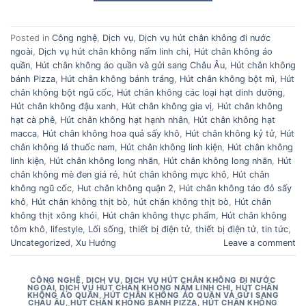
Posted in
Công nghệ
,
Dịch vụ
,
Dịch vụ hút chân không đi nước
ngoài
,
Dịch vụ hút chân không nấm linh chi
,
Hút chân không áo
quần
,
Hút chân không áo quần và gửi sang Châu Âu
,
Hút chân không
bánh Pizza
,
Hút chân không bánh tráng
,
Hút chân không bột mì
,
Hút
chân không bột ngũ cốc
,
Hút chân không các loại hạt dinh dưỡng
,
Hút chân không đậu xanh
,
Hút chân không gia vị
,
Hút chân không
hạt cà phê
,
Hút chân không hạt hạnh nhân
,
Hút chân không hạt
macca
,
Hút chân không hoa quả sấy khô
,
Hút chân không kỷ tử
,
Hút
chân không lá thuốc nam
,
Hút chân không linh kiện
,
Hút chân không
linh kiện
,
Hút chân không long nhãn
,
Hút chân không long nhãn
,
Hút
chân không mè đen giá rẻ
,
hút chân không mực khô
,
Hút chân
không ngũ cốc
,
Hut chân không quận 2
,
Hút chân không táo đỏ sấy
khô
,
Hút chân không thịt bò
,
hút chân không thịt bò
,
Hút chân
không thịt xông khói
,
Hút chân không thực phẩm
,
Hút chân không
tôm khô
,
lifestyle
,
Lối sống
,
thiết bị điện tử
,
thiết bị điện tử
,
tin tức
,
Uncategorized
,
Xu Hướng
Leave a comment
CÔNG NGHỆ
,
DỊCH VỤ
,
DỊCH VỤ HÚT CHÂN KHÔNG ĐI NƯỚC
NGOÀI
,
DỊCH VỤ HÚT CHÂN KHÔNG NẤM LINH CHI
,
HÚT CHÂN
KHÔNG ÁO QUẦN
,
HÚT CHÂN KHÔNG ÁO QUẦN VÀ GỬI SANG
CHÂU ÂU
,
HÚT CHÂN KHÔNG BÁNH PIZZA
,
HÚT CHÂN KHÔNG