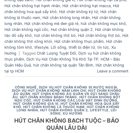
Hút chân không hạt hạnh nhân
,
Hút chân không hạt macca
,
Hút
chân không hoa quả sấy khô
,
Hút chân không kỷ tử
,
Hút chân
không lá thuốc nam
,
Hút chân không long nhãn
,
Hút chân không
long nhãn
,
Hút chân không mè đen giá rẻ
,
hút chân không mực khô
,
Hút chân không ngũ cốc
,
Hut chân không quận 2
,
Hút chân không
táo đỏ sấy khô
,
hút chân không thịt bò
,
Hút chân không thịt bò
,
Hút
chân không thịt xông khói
,
Hút chân không thực phẩm
,
Hút chân
không tôm khô
,
lifestyle
,
Lối sống
,
thiết bị điện tử
,
tin tức
,
Xu
Hướng
|
Tagged
Chất Lượng Tuyệt Đối
,
Dịch vụ hút chân không
thực phẩm
,
Dịch Vụ Hút Chân Không Trà Khô Tại TP. HCM – Bảo
Quản Hiệu Quả
,
hút chân không tại quận Tân Bình
,
Hút chân không
tại tp HCM
Leave a comment
CÔNG NGHỆ
,
DỊCH VỤ HÚT CHÂN KHÔNG ĐI NƯỚC NGOÀI
,
DỊCH VỤ HÚT CHÂN KHÔNG NẤM LINH CHI
,
HÚT CHÂN KHÔNG
ÁO QUẦN
,
HÚT CHÂN KHÔNG ÁO QUẦN VÀ GỬI SANG CHÂU
ÂU
,
HÚT CHÂN KHÔNG BÁNH TRÁNG
,
HÚT CHÂN KHÔNG BỘT
NGŨ CỐC
,
HÚT CHÂN KHÔNG CÁC LOẠI HẠT DINH DƯỠNG
,
HÚT CHÂN KHÔNG GIA VỊ
,
HÚT CHÂN KHÔNG HOA QUẢ SẤY
KHÔ
,
HÚT CHÂN KHÔNG LÁ THUỐC NAM
,
HÚT CHÂN KHÔNG
LONG NHÃN
,
HUT CHÂN KHÔNG QUẬN 2
,
LIFESTYLE
,
LỐI
SỐNG
,
XU HƯỚNG
HÚT CHÂN KHÔNG BẠCH TUỘC – BẢO
QUẢN LÂU DÀI