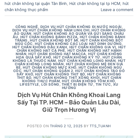
hút chân không tại quận Tân Bình
,
Hút chân không tại tp HCM
,
hút
chân không thực phẩm
Leave a comment
CÔNG NGHỆ
,
DỊCH VỤ HÚT CHÂN KHÔNG ĐI NƯỚC NGOÀI
,
DỊCH VỤ HÚT CHÂN KHÔNG NẤM LINH CHI
,
HÚT CHÂN KHÔNG
ÁO QUẦN
,
HÚT CHÂN KHÔNG ÁO QUẦN VÀ GỬI SANG CHÂU
ÂU
,
HÚT CHÂN KHÔNG BÁNH PIZZA
,
HÚT CHÂN KHÔNG BÁNH
TRÁNG
,
HÚT CHÂN KHÔNG BỘT MÌ
,
HÚT CHÂN KHÔNG BỘT
NGŨ CỐC
,
HÚT CHÂN KHÔNG CÁC LOẠI HẠT DINH DƯỠNG
,
HÚT CHÂN KHÔNG ĐẬU XANH
,
HÚT CHÂN KHÔNG GIA VỊ
,
HÚT
CHÂN KHÔNG HẠT CÀ PHÊ
,
HÚT CHÂN KHÔNG HẠT HẠNH
NHÂN
,
HÚT CHÂN KHÔNG HẠT MACCA
,
HÚT CHÂN KHÔNG
HOA QUẢ SẤY KHÔ
,
HÚT CHÂN KHÔNG KỶ TỬ
,
HÚT CHÂN
KHÔNG LÁ THUỐC NAM
,
HÚT CHÂN KHÔNG LONG NHÃN
,
HÚT
CHÂN KHÔNG LONG NHÃN
,
HÚT CHÂN KHÔNG MÈ ĐEN GIÁ
RẺ
,
HÚT CHÂN KHÔNG MỰC KHÔ
,
HÚT CHÂN KHÔNG NGŨ
CỐC
,
HUT CHÂN KHÔNG QUẬN 2
,
HÚT CHÂN KHÔNG TÁO ĐỎ
SẤY KHÔ
,
HÚT CHÂN KHÔNG THỊT BÒ
,
HÚT CHÂN KHÔNG
THỊT BÒ
,
HÚT CHÂN KHÔNG THỊT XÔNG KHÓI
,
HÚT CHÂN
KHÔNG THỰC PHẨM
,
HÚT CHÂN KHÔNG TÔM KHÔ
,
LIFESTYLE
,
LỐI SỐNG
,
THIẾT BỊ ĐIỆN TỬ
,
TIN TỨC
,
XU
HƯỚNG
Dịch Vụ Hút Chân Không Khoai Lang
Sấy Tại TP. HCM – Bảo Quản Lâu Dài,
Giữ Trọn Hương Vị
POSTED ON
THÁNG 2 12, 2025
BY
TTS_TUANH