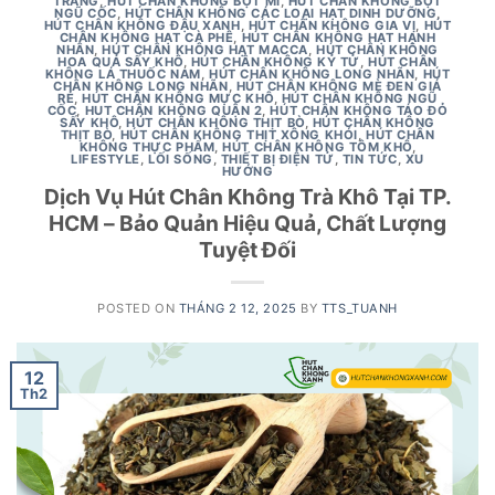
TRÁNG
,
HÚT CHÂN KHÔNG BỘT MÌ
,
HÚT CHÂN KHÔNG BỘT
NGŨ CỐC
,
HÚT CHÂN KHÔNG CÁC LOẠI HẠT DINH DƯỠNG
,
HÚT CHÂN KHÔNG ĐẬU XANH
,
HÚT CHÂN KHÔNG GIA VỊ
,
HÚT
CHÂN KHÔNG HẠT CÀ PHÊ
,
HÚT CHÂN KHÔNG HẠT HẠNH
NHÂN
,
HÚT CHÂN KHÔNG HẠT MACCA
,
HÚT CHÂN KHÔNG
HOA QUẢ SẤY KHÔ
,
HÚT CHÂN KHÔNG KỶ TỬ
,
HÚT CHÂN
KHÔNG LÁ THUỐC NAM
,
HÚT CHÂN KHÔNG LONG NHÃN
,
HÚT
CHÂN KHÔNG LONG NHÃN
,
HÚT CHÂN KHÔNG MÈ ĐEN GIÁ
RẺ
,
HÚT CHÂN KHÔNG MỰC KHÔ
,
HÚT CHÂN KHÔNG NGŨ
CỐC
,
HUT CHÂN KHÔNG QUẬN 2
,
HÚT CHÂN KHÔNG TÁO ĐỎ
SẤY KHÔ
,
HÚT CHÂN KHÔNG THỊT BÒ
,
HÚT CHÂN KHÔNG
THỊT BÒ
,
HÚT CHÂN KHÔNG THỊT XÔNG KHÓI
,
HÚT CHÂN
KHÔNG THỰC PHẨM
,
HÚT CHÂN KHÔNG TÔM KHÔ
,
LIFESTYLE
,
LỐI SỐNG
,
THIẾT BỊ ĐIỆN TỬ
,
TIN TỨC
,
XU
HƯỚNG
Dịch Vụ Hút Chân Không Trà Khô Tại TP.
HCM – Bảo Quản Hiệu Quả, Chất Lượng
Tuyệt Đối
POSTED ON
THÁNG 2 12, 2025
BY
TTS_TUANH
12
Th2