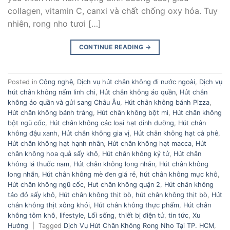
collagen, vitamin C, canxi và chất chống oxy hóa. Tuy
nhiên, rong nho tươi […]
CONTINUE READING
→
Posted in
Công nghệ
,
Dịch vụ hút chân không đi nước ngoài
,
Dịch vụ
hút chân không nấm linh chi
,
Hút chân không áo quần
,
Hút chân
không áo quần và gửi sang Châu Âu
,
Hút chân không bánh Pizza
,
Hút chân không bánh tráng
,
Hút chân không bột mì
,
Hút chân không
bột ngũ cốc
,
Hút chân không các loại hạt dinh dưỡng
,
Hút chân
không đậu xanh
,
Hút chân không gia vị
,
Hút chân không hạt cà phê
,
Hút chân không hạt hạnh nhân
,
Hút chân không hạt macca
,
Hút
chân không hoa quả sấy khô
,
Hút chân không kỷ tử
,
Hút chân
không lá thuốc nam
,
Hút chân không long nhãn
,
Hút chân không
long nhãn
,
Hút chân không mè đen giá rẻ
,
hút chân không mực khô
,
Hút chân không ngũ cốc
,
Hut chân không quận 2
,
Hút chân không
táo đỏ sấy khô
,
Hút chân không thịt bò
,
hút chân không thịt bò
,
Hút
chân không thịt xông khói
,
Hút chân không thực phẩm
,
Hút chân
không tôm khô
,
lifestyle
,
Lối sống
,
thiết bị điện tử
,
tin tức
,
Xu
Hướng
|
Tagged
Dịch Vụ Hút Chân Không Rong Nho Tại TP. HCM
,