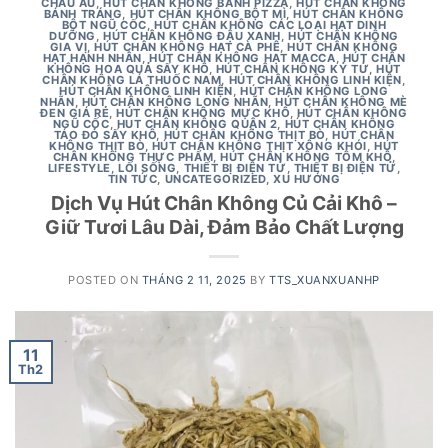
CHÂU ÂU
,
HÚT CHÂN KHÔNG BÁNH PIZZA
,
HÚT CHÂN KHÔNG
BÁNH TRÁNG
,
HÚT CHÂN KHÔNG BỘT MÌ
,
HÚT CHÂN KHÔNG
BỘT NGŨ CỐC
,
HÚT CHÂN KHÔNG CÁC LOẠI HẠT DINH
DƯỠNG
,
HÚT CHÂN KHÔNG ĐẬU XANH
,
HÚT CHÂN KHÔNG
GIA VỊ
,
HÚT CHÂN KHÔNG HẠT CÀ PHÊ
,
HÚT CHÂN KHÔNG
HẠT HẠNH NHÂN
,
HÚT CHÂN KHÔNG HẠT MACCA
,
HÚT CHÂN
KHÔNG HOA QUẢ SẤY KHÔ
,
HÚT CHÂN KHÔNG KỶ TỬ
,
HÚT
CHÂN KHÔNG LÁ THUỐC NAM
,
HÚT CHÂN KHÔNG LINH KIỆN
,
HÚT CHÂN KHÔNG LINH KIỆN
,
HÚT CHÂN KHÔNG LONG
NHÃN
,
HÚT CHÂN KHÔNG LONG NHÃN
,
HÚT CHÂN KHÔNG MÈ
ĐEN GIÁ RẺ
,
HÚT CHÂN KHÔNG MỰC KHÔ
,
HÚT CHÂN KHÔNG
NGŨ CỐC
,
HUT CHÂN KHÔNG QUẬN 2
,
HÚT CHÂN KHÔNG
TÁO ĐỎ SẤY KHÔ
,
HÚT CHÂN KHÔNG THỊT BÒ
,
HÚT CHÂN
KHÔNG THỊT BÒ
,
HÚT CHÂN KHÔNG THỊT XÔNG KHÓI
,
HÚT
CHÂN KHÔNG THỰC PHẨM
,
HÚT CHÂN KHÔNG TÔM KHÔ
,
LIFESTYLE
,
LỐI SỐNG
,
THIẾT BỊ ĐIỆN TỬ
,
THIẾT BỊ ĐIỆN TỬ
,
TIN TỨC
,
UNCATEGORIZED
,
XU HƯỚNG
Dịch Vụ Hút Chân Không Củ Cải Khô –
Giữ Tươi Lâu Dài, Đảm Bảo Chất Lượng
POSTED ON
THÁNG 2 11, 2025
BY
TTS_XUANXUANHP
11
Th2