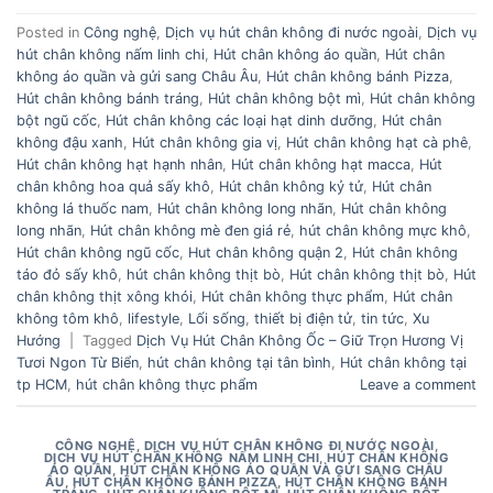
Posted in
Công nghệ
,
Dịch vụ hút chân không đi nước ngoài
,
Dịch vụ
hút chân không nấm linh chi
,
Hút chân không áo quần
,
Hút chân
không áo quần và gửi sang Châu Âu
,
Hút chân không bánh Pizza
,
Hút chân không bánh tráng
,
Hút chân không bột mì
,
Hút chân không
bột ngũ cốc
,
Hút chân không các loại hạt dinh dưỡng
,
Hút chân
không đậu xanh
,
Hút chân không gia vị
,
Hút chân không hạt cà phê
,
Hút chân không hạt hạnh nhân
,
Hút chân không hạt macca
,
Hút
chân không hoa quả sấy khô
,
Hút chân không kỷ tử
,
Hút chân
không lá thuốc nam
,
Hút chân không long nhãn
,
Hút chân không
long nhãn
,
Hút chân không mè đen giá rẻ
,
hút chân không mực khô
,
Hút chân không ngũ cốc
,
Hut chân không quận 2
,
Hút chân không
táo đỏ sấy khô
,
hút chân không thịt bò
,
Hút chân không thịt bò
,
Hút
chân không thịt xông khói
,
Hút chân không thực phẩm
,
Hút chân
không tôm khô
,
lifestyle
,
Lối sống
,
thiết bị điện tử
,
tin tức
,
Xu
Hướng
|
Tagged
Dịch Vụ Hút Chân Không Ốc – Giữ Trọn Hương Vị
Tươi Ngon Từ Biển
,
hút chân không tại tân bình
,
Hút chân không tại
tp HCM
,
hút chân không thực phẩm
Leave a comment
CÔNG NGHỆ
,
DỊCH VỤ HÚT CHÂN KHÔNG ĐI NƯỚC NGOÀI
,
DỊCH VỤ HÚT CHÂN KHÔNG NẤM LINH CHI
,
HÚT CHÂN KHÔNG
ÁO QUẦN
,
HÚT CHÂN KHÔNG ÁO QUẦN VÀ GỬI SANG CHÂU
ÂU
,
HÚT CHÂN KHÔNG BÁNH PIZZA
,
HÚT CHÂN KHÔNG BÁNH