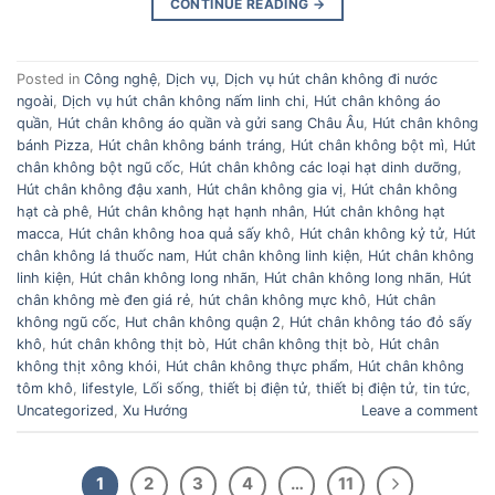
CONTINUE READING
→
Posted in
Công nghệ
,
Dịch vụ
,
Dịch vụ hút chân không đi nước
ngoài
,
Dịch vụ hút chân không nấm linh chi
,
Hút chân không áo
quần
,
Hút chân không áo quần và gửi sang Châu Âu
,
Hút chân không
bánh Pizza
,
Hút chân không bánh tráng
,
Hút chân không bột mì
,
Hút
chân không bột ngũ cốc
,
Hút chân không các loại hạt dinh dưỡng
,
Hút chân không đậu xanh
,
Hút chân không gia vị
,
Hút chân không
hạt cà phê
,
Hút chân không hạt hạnh nhân
,
Hút chân không hạt
macca
,
Hút chân không hoa quả sấy khô
,
Hút chân không kỷ tử
,
Hút
chân không lá thuốc nam
,
Hút chân không linh kiện
,
Hút chân không
linh kiện
,
Hút chân không long nhãn
,
Hút chân không long nhãn
,
Hút
chân không mè đen giá rẻ
,
hút chân không mực khô
,
Hút chân
không ngũ cốc
,
Hut chân không quận 2
,
Hút chân không táo đỏ sấy
khô
,
hút chân không thịt bò
,
Hút chân không thịt bò
,
Hút chân
không thịt xông khói
,
Hút chân không thực phẩm
,
Hút chân không
tôm khô
,
lifestyle
,
Lối sống
,
thiết bị điện tử
,
thiết bị điện tử
,
tin tức
,
Uncategorized
,
Xu Hướng
Leave a comment
1
2
3
4
…
11