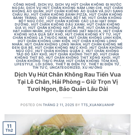
CÔNG NGHỆ
,
DỊCH VỤ
,
DỊCH VỤ HÚT CHÂN KHÔNG ĐI NƯỚC
NGOÀI
,
DỊCH VỤ HÚT CHÂN KHÔNG NẤM LINH CHI
,
HÚT CHÂN
KHÔNG ÁO QUẦN
,
HÚT CHÂN KHÔNG ÁO QUẦN VÀ GỬI SANG
CHÂU ÂU
,
HÚT CHÂN KHÔNG BÁNH PIZZA
,
HÚT CHÂN KHÔNG
BÁNH TRÁNG
,
HÚT CHÂN KHÔNG BỘT MÌ
,
HÚT CHÂN KHÔNG
BỘT NGŨ CỐC
,
HÚT CHÂN KHÔNG CÁC LOẠI HẠT DINH
DƯỠNG
,
HÚT CHÂN KHÔNG ĐẬU XANH
,
HÚT CHÂN KHÔNG
GIA VỊ
,
HÚT CHÂN KHÔNG HẠT CÀ PHÊ
,
HÚT CHÂN KHÔNG
HẠT HẠNH NHÂN
,
HÚT CHÂN KHÔNG HẠT MACCA
,
HÚT CHÂN
KHÔNG HOA QUẢ SẤY KHÔ
,
HÚT CHÂN KHÔNG KỶ TỬ
,
HÚT
CHÂN KHÔNG LÁ THUỐC NAM
,
HÚT CHÂN KHÔNG LINH KIỆN
,
HÚT CHÂN KHÔNG LINH KIỆN
,
HÚT CHÂN KHÔNG LONG
NHÃN
,
HÚT CHÂN KHÔNG LONG NHÃN
,
HÚT CHÂN KHÔNG MÈ
ĐEN GIÁ RẺ
,
HÚT CHÂN KHÔNG MỰC KHÔ
,
HÚT CHÂN KHÔNG
NGŨ CỐC
,
HUT CHÂN KHÔNG QUẬN 2
,
HÚT CHÂN KHÔNG
TÁO ĐỎ SẤY KHÔ
,
HÚT CHÂN KHÔNG THỊT BÒ
,
HÚT CHÂN
KHÔNG THỊT BÒ
,
HÚT CHÂN KHÔNG THỊT XÔNG KHÓI
,
HÚT
CHÂN KHÔNG THỰC PHẨM
,
HÚT CHÂN KHÔNG TÔM KHÔ
,
LIFESTYLE
,
LỐI SỐNG
,
THIẾT BỊ ĐIỆN TỬ
,
THIẾT BỊ ĐIỆN TỬ
,
TIN TỨC
,
UNCATEGORIZED
,
XU HƯỚNG
Dịch Vụ Hút Chân Không Rau Tiến Vua
Tại Lê Chân, Hải Phòng – Giữ Trọn Vị
Tươi Ngon, Bảo Quản Lâu Dài
POSTED ON
THÁNG 2 11, 2025
BY
TTS_XUANXUANHP
11
Th2