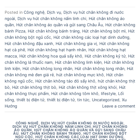
Posted in
Công nghệ
,
Dịch vụ
,
Dịch vụ hút chân không đi nước
ngoài
,
Dịch vụ hút chân không nấm linh chi
,
Hút chân không áo
quần
,
Hút chân không áo quần và gửi sang Châu Âu
,
Hút chân không
bánh Pizza
,
Hút chân không bánh tráng
,
Hút chân không bột mì
,
Hút
chân không bột ngũ cốc
,
Hút chân không các loại hạt dinh dưỡng
,
Hút chân không đậu xanh
,
Hút chân không gia vị
,
Hút chân không
hạt cà phê
,
Hút chân không hạt hạnh nhân
,
Hút chân không hạt
macca
,
Hút chân không hoa quả sấy khô
,
Hút chân không kỷ tử
,
Hút
chân không lá thuốc nam
,
Hút chân không linh kiện
,
Hút chân không
linh kiện
,
Hút chân không long nhãn
,
Hút chân không long nhãn
,
Hút
chân không mè đen giá rẻ
,
hút chân không mực khô
,
Hút chân
không ngũ cốc
,
Hút chân không táo đỏ sấy khô
,
hút chân không thịt
bò
,
Hút chân không thịt bò
,
Hút chân không thịt xông khói
,
Hút
chân không thực phẩm
,
Hút chân không tôm khô
,
lifestyle
,
Lối
sống
,
thiết bị điện tử
,
thiết bị điện tử
,
tin tức
,
Uncategorized
,
Xu
Hướng
Leave a comment
CÔNG NGHỆ
,
DỊCH VỤ HÚT CHÂN KHÔNG ĐI NƯỚC NGOÀI
,
DỊCH VỤ HÚT CHÂN KHÔNG NẤM LINH CHI
,
HÚT CHÂN KHÔNG
ÁO QUẦN
,
HÚT CHÂN KHÔNG ÁO QUẦN VÀ GỬI SANG CHÂU
ÂU
,
HÚT CHÂN KHÔNG BÁNH TRÁNG
,
HÚT CHÂN KHÔNG BỘT
NGŨ CỐC
,
HÚT CHÂN KHÔNG CÁC LOẠI HẠT DINH DƯỠNG
,