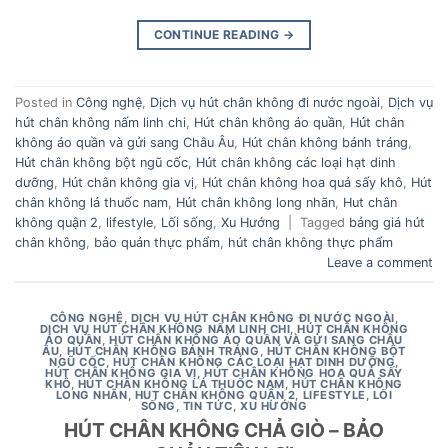
CONTINUE READING
→
Posted in
Công nghệ
,
Dịch vụ hút chân không đi nước ngoài
,
Dịch vụ
hút chân không nấm linh chi
,
Hút chân không áo quần
,
Hút chân
không áo quần và gửi sang Châu Âu
,
Hút chân không bánh tráng
,
Hút chân không bột ngũ cốc
,
Hút chân không các loại hạt dinh
dưỡng
,
Hút chân không gia vị
,
Hút chân không hoa quả sấy khô
,
Hút
chân không lá thuốc nam
,
Hút chân không long nhãn
,
Hut chân
không quận 2
,
lifestyle
,
Lối sống
,
Xu Hướng
|
Tagged
bảng giá hút
chân không
,
bảo quản thực phẩm
,
hút chân không thực phẩm
Leave a comment
CÔNG NGHỆ
,
DỊCH VỤ HÚT CHÂN KHÔNG ĐI NƯỚC NGOÀI
,
DỊCH VỤ HÚT CHÂN KHÔNG NẤM LINH CHI
,
HÚT CHÂN KHÔNG
ÁO QUẦN
,
HÚT CHÂN KHÔNG ÁO QUẦN VÀ GỬI SANG CHÂU
ÂU
,
HÚT CHÂN KHÔNG BÁNH TRÁNG
,
HÚT CHÂN KHÔNG BỘT
NGŨ CỐC
,
HÚT CHÂN KHÔNG CÁC LOẠI HẠT DINH DƯỠNG
,
HÚT CHÂN KHÔNG GIA VỊ
,
HÚT CHÂN KHÔNG HOA QUẢ SẤY
KHÔ
,
HÚT CHÂN KHÔNG LÁ THUỐC NAM
,
HÚT CHÂN KHÔNG
LONG NHÃN
,
HUT CHÂN KHÔNG QUẬN 2
,
LIFESTYLE
,
LỐI
SỐNG
,
TIN TỨC
,
XU HƯỚNG
HÚT CHÂN KHÔNG CHẢ GIÒ – BẢO