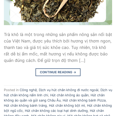
Trà khô là một trong những sản phẩm nông sản nổi bật
của Việt Nam, được yêu thích bởi hương vị thơm ngon,
thanh tao và giá trị sức khỏe cao. Tuy nhiên, trà khô
rất dễ bị ẩm mốc, mất hương vị nếu không được bảo
quản đúng cách. Để giữ trọn độ thơm […]
CONTINUE READING
→
Posted in
Công nghệ
,
Dịch vụ hút chân không đi nước ngoài
,
Dịch vụ
hút chân không nấm linh chi
,
Hút chân không áo quần
,
Hút chân
không áo quần và gửi sang Châu Âu
,
Hút chân không bánh Pizza
,
Hút chân không bánh tráng
,
Hút chân không bột mì
,
Hút chân không
bột ngũ cốc
,
Hút chân không các loại hạt dinh dưỡng
,
Hút chân
không đậu xanh
,
Hút chân không gia vị
,
Hút chân không hạt cà phê
,