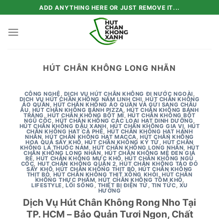
Skip
ADD ANYTHING HERE OR JUST REMOVE IT...
to
content
HÚT CHÂN KHÔNG LONG NHÃN
CÔNG NGHỆ
,
DỊCH VỤ HÚT CHÂN KHÔNG ĐI NƯỚC NGOÀI
,
DỊCH VỤ HÚT CHÂN KHÔNG NẤM LINH CHI
,
HÚT CHÂN KHÔNG
ÁO QUẦN
,
HÚT CHÂN KHÔNG ÁO QUẦN VÀ GỬI SANG CHÂU
ÂU
,
HÚT CHÂN KHÔNG BÁNH PIZZA
,
HÚT CHÂN KHÔNG BÁNH
TRÁNG
,
HÚT CHÂN KHÔNG BỘT MÌ
,
HÚT CHÂN KHÔNG BỘT
NGŨ CỐC
,
HÚT CHÂN KHÔNG CÁC LOẠI HẠT DINH DƯỠNG
,
HÚT CHÂN KHÔNG ĐẬU XANH
,
HÚT CHÂN KHÔNG GIA VỊ
,
HÚT
CHÂN KHÔNG HẠT CÀ PHÊ
,
HÚT CHÂN KHÔNG HẠT HẠNH
NHÂN
,
HÚT CHÂN KHÔNG HẠT MACCA
,
HÚT CHÂN KHÔNG
HOA QUẢ SẤY KHÔ
,
HÚT CHÂN KHÔNG KỶ TỬ
,
HÚT CHÂN
KHÔNG LÁ THUỐC NAM
,
HÚT CHÂN KHÔNG LONG NHÃN
,
HÚT
CHÂN KHÔNG LONG NHÃN
,
HÚT CHÂN KHÔNG MÈ ĐEN GIÁ
RẺ
,
HÚT CHÂN KHÔNG MỰC KHÔ
,
HÚT CHÂN KHÔNG NGŨ
CỐC
,
HUT CHÂN KHÔNG QUẬN 2
,
HÚT CHÂN KHÔNG TÁO ĐỎ
SẤY KHÔ
,
HÚT CHÂN KHÔNG THỊT BÒ
,
HÚT CHÂN KHÔNG
THỊT BÒ
,
HÚT CHÂN KHÔNG THỊT XÔNG KHÓI
,
HÚT CHÂN
KHÔNG THỰC PHẨM
,
HÚT CHÂN KHÔNG TÔM KHÔ
,
LIFESTYLE
,
LỐI SỐNG
,
THIẾT BỊ ĐIỆN TỬ
,
TIN TỨC
,
XU
HƯỚNG
Dịch Vụ Hút Chân Không Rong Nho Tại
TP. HCM – Bảo Quản Tươi Ngon, Chất