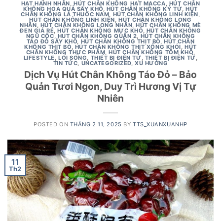
HẠT HẠNH NHÂN
,
HÚT CHÂN KHÔNG HẠT MACCA
,
HÚT CHÂN
KHÔNG HOA QUẢ SẤY KHÔ
,
HÚT CHÂN KHÔNG KỶ TỬ
,
HÚT
CHÂN KHÔNG LÁ THUỐC NAM
,
HÚT CHÂN KHÔNG LINH KIỆN
,
HÚT CHÂN KHÔNG LINH KIỆN
,
HÚT CHÂN KHÔNG LONG
NHÃN
,
HÚT CHÂN KHÔNG LONG NHÃN
,
HÚT CHÂN KHÔNG MÈ
ĐEN GIÁ RẺ
,
HÚT CHÂN KHÔNG MỰC KHÔ
,
HÚT CHÂN KHÔNG
NGŨ CỐC
,
HUT CHÂN KHÔNG QUẬN 2
,
HÚT CHÂN KHÔNG
TÁO ĐỎ SẤY KHÔ
,
HÚT CHÂN KHÔNG THỊT BÒ
,
HÚT CHÂN
KHÔNG THỊT BÒ
,
HÚT CHÂN KHÔNG THỊT XÔNG KHÓI
,
HÚT
CHÂN KHÔNG THỰC PHẨM
,
HÚT CHÂN KHÔNG TÔM KHÔ
,
LIFESTYLE
,
LỐI SỐNG
,
THIẾT BỊ ĐIỆN TỬ
,
THIẾT BỊ ĐIỆN TỬ
,
TIN TỨC
,
UNCATEGORIZED
,
XU HƯỚNG
Dịch Vụ Hút Chân Không Táo Đỏ – Bảo
Quản Tươi Ngon, Duy Trì Hương Vị Tự
Nhiên
POSTED ON
THÁNG 2 11, 2025
BY
TTS_XUANXUANHP
11
Th2