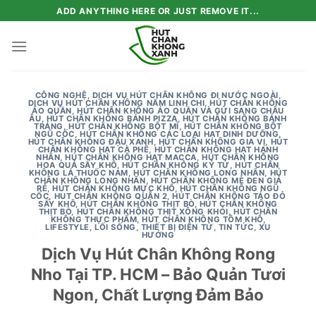
Skip
ADD ANYTHING HERE OR JUST REMOVE IT...
to
content
CÔNG NGHỆ
,
DỊCH VỤ HÚT CHÂN KHÔNG ĐI NƯỚC NGOÀI
,
DỊCH VỤ HÚT CHÂN KHÔNG NẤM LINH CHI
,
HÚT CHÂN KHÔNG
ÁO QUẦN
,
HÚT CHÂN KHÔNG ÁO QUẦN VÀ GỬI SANG CHÂU
ÂU
,
HÚT CHÂN KHÔNG BÁNH PIZZA
,
HÚT CHÂN KHÔNG BÁNH
TRÁNG
,
HÚT CHÂN KHÔNG BỘT MÌ
,
HÚT CHÂN KHÔNG BỘT
NGŨ CỐC
,
HÚT CHÂN KHÔNG CÁC LOẠI HẠT DINH DƯỠNG
,
HÚT CHÂN KHÔNG ĐẬU XANH
,
HÚT CHÂN KHÔNG GIA VỊ
,
HÚT
CHÂN KHÔNG HẠT CÀ PHÊ
,
HÚT CHÂN KHÔNG HẠT HẠNH
NHÂN
,
HÚT CHÂN KHÔNG HẠT MACCA
,
HÚT CHÂN KHÔNG
HOA QUẢ SẤY KHÔ
,
HÚT CHÂN KHÔNG KỶ TỬ
,
HÚT CHÂN
KHÔNG LÁ THUỐC NAM
,
HÚT CHÂN KHÔNG LONG NHÃN
,
HÚT
CHÂN KHÔNG LONG NHÃN
,
HÚT CHÂN KHÔNG MÈ ĐEN GIÁ
RẺ
,
HÚT CHÂN KHÔNG MỰC KHÔ
,
HÚT CHÂN KHÔNG NGŨ
CỐC
,
HUT CHÂN KHÔNG QUẬN 2
,
HÚT CHÂN KHÔNG TÁO ĐỎ
SẤY KHÔ
,
HÚT CHÂN KHÔNG THỊT BÒ
,
HÚT CHÂN KHÔNG
THỊT BÒ
,
HÚT CHÂN KHÔNG THỊT XÔNG KHÓI
,
HÚT CHÂN
KHÔNG THỰC PHẨM
,
HÚT CHÂN KHÔNG TÔM KHÔ
,
LIFESTYLE
,
LỐI SỐNG
,
THIẾT BỊ ĐIỆN TỬ
,
TIN TỨC
,
XU
HƯỚNG
Dịch Vụ Hút Chân Không Rong
Nho Tại TP. HCM – Bảo Quản Tươi
Ngon, Chất Lượng Đảm Bảo