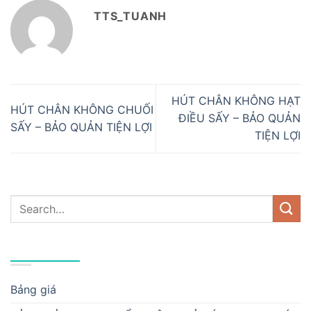
TTS_TUANH
HÚT CHÂN KHÔNG HẠT
HÚT CHÂN KHÔNG CHUỐI
ĐIỀU SẤY – BẢO QUẢN
SẤY – BẢO QUẢN TIỆN LỢI
TIỆN LỢI
DANH MỤC
Bảng giá