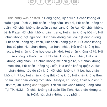
This entry was posted in
Công nghệ
,
Dịch vụ hút chân không đi
nước ngoài
,
Dịch vụ hút chân không nấm linh chi
,
Hút chân không áo
quần
,
Hút chân không áo quần và gửi sang Châu Âu
,
Hút chân không
bánh Pizza
,
Hút chân không bánh tráng
,
Hút chân không bột mì
,
Hút
chân không bột ngũ cốc
,
Hút chân không các loại hạt dinh dưỡng
,
Hút chân không đậu xanh
,
Hút chân không gia vị
,
Hút chân không
hạt cà phê
,
Hút chân không hạt hạnh nhân
,
Hút chân không hạt
macca
,
Hút chân không hoa quả sấy khô
,
Hút chân không kỷ tử
,
Hút
chân không lá thuốc nam
,
Hút chân không long nhãn
,
Hút chân
không long nhãn
,
Hút chân không mè đen giá rẻ
,
hút chân không
mực khô
,
Hút chân không ngũ cốc
,
Hut chân không quận 2
,
Hút
chân không táo đỏ sấy khô
,
Hút chân không thịt bò
,
hút chân
không thịt bò
,
Hút chân không thịt xông khói
,
Hút chân không thực
phẩm
,
Hút chân không tôm khô
,
lifestyle
,
Lối sống
,
thiết bị điện tử
,
tin tức
,
Xu Hướng
and tagged
Dịch Vụ Hút Chân Không Rong Nho
Tại TP. HCM
,
hút chân không tại quận Tân Bình
,
Hút chân không tại
tp HCM
,
hút chân không thực phẩm
.