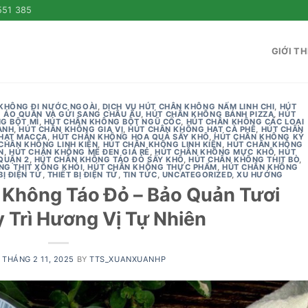
551 385
GIỚI TH
 KHÔNG ĐI NƯỚC NGOÀI
,
DỊCH VỤ HÚT CHÂN KHÔNG NẤM LINH CHI
,
HÚT
 ÁO QUẦN VÀ GỬI SANG CHÂU ÂU
,
HÚT CHÂN KHÔNG BÁNH PIZZA
,
HÚT
G BỘT MÌ
,
HÚT CHÂN KHÔNG BỘT NGŨ CỐC
,
HÚT CHÂN KHÔNG CÁC LOẠI
ANH
,
HÚT CHÂN KHÔNG GIA VỊ
,
HÚT CHÂN KHÔNG HẠT CÀ PHÊ
,
HÚT CHÂN
HẠT MACCA
,
HÚT CHÂN KHÔNG HOA QUẢ SẤY KHÔ
,
HÚT CHÂN KHÔNG KỶ
CHÂN KHÔNG LINH KIỆN
,
HÚT CHÂN KHÔNG LINH KIỆN
,
HÚT CHÂN KHÔNG
N
,
HÚT CHÂN KHÔNG MÈ ĐEN GIÁ RẺ
,
HÚT CHÂN KHÔNG MỰC KHÔ
,
HÚT
QUẬN 2
,
HÚT CHÂN KHÔNG TÁO ĐỎ SẤY KHÔ
,
HÚT CHÂN KHÔNG THỊT BÒ
,
NG THỊT XÔNG KHÓI
,
HÚT CHÂN KHÔNG THỰC PHẨM
,
HÚT CHÂN KHÔNG
BỊ ĐIỆN TỬ
,
THIẾT BỊ ĐIỆN TỬ
,
TIN TỨC
,
UNCATEGORIZED
,
XU HƯỚNG
 Không Táo Đỏ – Bảo Quản Tươi
 Trì Hương Vị Tự Nhiên
N
THÁNG 2 11, 2025
BY
TTS_XUANXUANHP