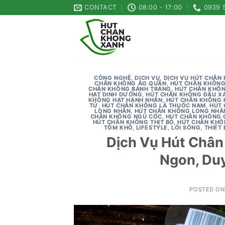
Skip
CONTACT
08:00 - 17:00
0939 
to
content
CÔNG NGHỆ
,
DỊCH VỤ
,
DỊCH VỤ HÚT CHÂN
CHÂN KHÔNG ÁO QUẦN
,
HÚT CHÂN KHÔNG
CHÂN KHÔNG BÁNH TRÁNG
,
HÚT CHÂN KHÔN
HẠT DINH DƯỠNG
,
HÚT CHÂN KHÔNG ĐẬU X
KHÔNG HẠT HẠNH NHÂN
,
HÚT CHÂN KHÔNG 
TỬ
,
HÚT CHÂN KHÔNG LÁ THUỐC NAM
,
HÚT 
LONG NHÃN
,
HÚT CHÂN KHÔNG LONG NHÃ
CHÂN KHÔNG NGŨ CỐC
,
HUT CHÂN KHÔNG 
HÚT CHÂN KHÔNG THỊT BÒ
,
HÚT CHÂN KHÔ
TÔM KHÔ
,
LIFESTYLE
,
LỐI SỐNG
,
THIẾT 
Dịch Vụ Hút Chân
Ngon, Duy
POSTED O