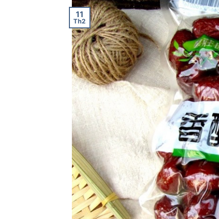
11
Th2