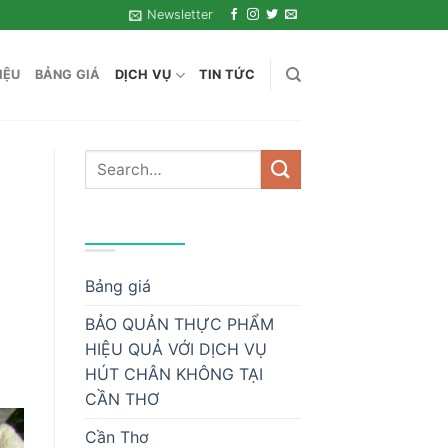
Newsletter
IỆU
BẢNG GIÁ
DỊCH VỤ
TIN TỨC
DANH MỤC
Bảng giá
BẢO QUẢN THỰC PHẨM
HIỆU QUẢ VỚI DỊCH VỤ
HÚT CHÂN KHÔNG TẠI
CẦN THƠ
Cần Thơ