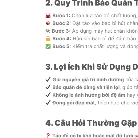
2. Quy Trình Bảo Quản 
Bước 1:
Chọn lựa táo đỏ chất lượng, 
Bước 2:
Đặt táo vào bao bì hút chân
🛠
Bước 3:
Áp dụng máy hút chân không 
Bước 4:
Hàn kín bao bì để đảm bảo t
Bước 5:
Kiểm tra chất lượng và đóng
3. Lợi Ích Khi Sử Dụng
Giữ nguyên giá trị dinh dưỡng
của t
Bảo quản dễ dàng và tiện lợi
, giúp 
Không lo ảnh hưởng bởi độ ẩm
hay v
Đóng gói đẹp mắt
, thích hợp cho vi
4. Câu Hỏi Thường Gặp
Táo đỏ có bị khô hoặc mất độ tươi 