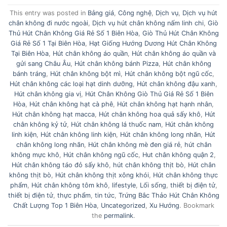
This entry was posted in
Bảng giá
,
Công nghệ
,
Dịch vụ
,
Dịch vụ hút
chân không đi nước ngoài
,
Dịch vụ hút chân không nấm linh chi
,
Giò
Thủ Hút Chân Không Giá Rẻ Số 1 Biên Hòa
,
Giò Thủ Hút Chân Không
Giá Rẻ Số 1 Tại Biên Hòa
,
Hạt Giống Hướng Dương Hút Chân Không
Tại Biên Hòa
,
Hút chân không áo quần
,
Hút chân không áo quần và
gửi sang Châu Âu
,
Hút chân không bánh Pizza
,
Hút chân không
bánh tráng
,
Hút chân không bột mì
,
Hút chân không bột ngũ cốc
,
Hút chân không các loại hạt dinh dưỡng
,
Hút chân không đậu xanh
,
Hút chân không gia vị
,
Hút Chân Không Giò Thủ Giá Rẻ Số 1 Biên
Hòa
,
Hút chân không hạt cà phê
,
Hút chân không hạt hạnh nhân
,
Hút chân không hạt macca
,
Hút chân không hoa quả sấy khô
,
Hút
chân không kỷ tử
,
Hút chân không lá thuốc nam
,
Hút chân không
linh kiện
,
Hút chân không linh kiện
,
Hút chân không long nhãn
,
Hút
chân không long nhãn
,
Hút chân không mè đen giá rẻ
,
hút chân
không mực khô
,
Hút chân không ngũ cốc
,
Hut chân không quận 2
,
Hút chân không táo đỏ sấy khô
,
hút chân không thịt bò
,
Hút chân
không thịt bò
,
Hút chân không thịt xông khói
,
Hút chân không thực
phẩm
,
Hút chân không tôm khô
,
lifestyle
,
Lối sống
,
thiết bị điện tử
,
thiết bị điện tử
,
thực phẩm
,
tin tức
,
Trứng Bắc Thảo Hút Chân Không
Chất Lượng Top 1 Biên Hòa
,
Uncategorized
,
Xu Hướng
. Bookmark
the
permalink
.