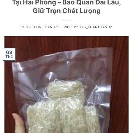
Tại Hải Phòng – Bảo Quản Dài Lâu,
Giữ Trọn Chất Lượng
POSTED ON
THÁNG 2 3, 2025
BY
TTS_XUANXUANHP
03
Th2