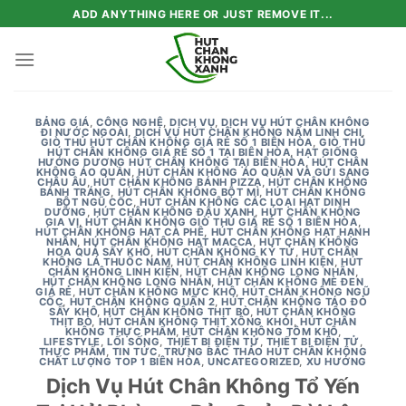
Skip
ADD ANYTHING HERE OR JUST REMOVE IT...
to
content
BẢNG GIÁ
,
CÔNG NGHỆ
,
DỊCH VỤ
,
DỊCH VỤ HÚT CHÂN KHÔNG
ĐI NƯỚC NGOÀI
,
DỊCH VỤ HÚT CHÂN KHÔNG NẤM LINH CHI
,
GIÒ THỦ HÚT CHÂN KHÔNG GIÁ RẺ SỐ 1 BIÊN HÒA
,
GIÒ THỦ
HÚT CHÂN KHÔNG GIÁ RẺ SỐ 1 TẠI BIÊN HÒA
,
HẠT GIỐNG
HƯỚNG DƯƠNG HÚT CHÂN KHÔNG TẠI BIÊN HÒA
,
HÚT CHÂN
KHÔNG ÁO QUẦN
,
HÚT CHÂN KHÔNG ÁO QUẦN VÀ GỬI SANG
CHÂU ÂU
,
HÚT CHÂN KHÔNG BÁNH PIZZA
,
HÚT CHÂN KHÔNG
BÁNH TRÁNG
,
HÚT CHÂN KHÔNG BỘT MÌ
,
HÚT CHÂN KHÔNG
BỘT NGŨ CỐC
,
HÚT CHÂN KHÔNG CÁC LOẠI HẠT DINH
DƯỠNG
,
HÚT CHÂN KHÔNG ĐẬU XANH
,
HÚT CHÂN KHÔNG
GIA VỊ
,
HÚT CHÂN KHÔNG GIÒ THỦ GIÁ RẺ SỐ 1 BIÊN HÒA
,
HÚT CHÂN KHÔNG HẠT CÀ PHÊ
,
HÚT CHÂN KHÔNG HẠT HẠNH
NHÂN
,
HÚT CHÂN KHÔNG HẠT MACCA
,
HÚT CHÂN KHÔNG
HOA QUẢ SẤY KHÔ
,
HÚT CHÂN KHÔNG KỶ TỬ
,
HÚT CHÂN
KHÔNG LÁ THUỐC NAM
,
HÚT CHÂN KHÔNG LINH KIỆN
,
HÚT
CHÂN KHÔNG LINH KIỆN
,
HÚT CHÂN KHÔNG LONG NHÃN
,
HÚT CHÂN KHÔNG LONG NHÃN
,
HÚT CHÂN KHÔNG MÈ ĐEN
GIÁ RẺ
,
HÚT CHÂN KHÔNG MỰC KHÔ
,
HÚT CHÂN KHÔNG NGŨ
CỐC
,
HUT CHÂN KHÔNG QUẬN 2
,
HÚT CHÂN KHÔNG TÁO ĐỎ
SẤY KHÔ
,
HÚT CHÂN KHÔNG THỊT BÒ
,
HÚT CHÂN KHÔNG
THỊT BÒ
,
HÚT CHÂN KHÔNG THỊT XÔNG KHÓI
,
HÚT CHÂN
KHÔNG THỰC PHẨM
,
HÚT CHÂN KHÔNG TÔM KHÔ
,
LIFESTYLE
,
LỐI SỐNG
,
THIẾT BỊ ĐIỆN TỬ
,
THIẾT BỊ ĐIỆN TỬ
,
THỰC PHẨM
,
TIN TỨC
,
TRỨNG BẮC THẢO HÚT CHÂN KHÔNG
CHẤT LƯỢNG TOP 1 BIÊN HÒA
,
UNCATEGORIZED
,
XU HƯỚNG
Dịch Vụ Hút Chân Không Tổ Yến