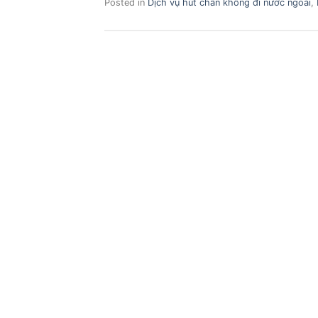
Posted in
Dịch vụ hút chân không đi nước ngoài
,