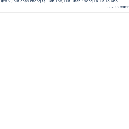
Dịch vụ hút chân không tại Cần Thơ
,
Hút Chân Không Lá Tía Tô Khô
Leave a com