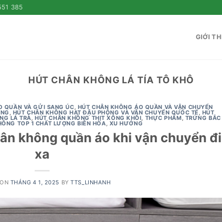
551 385
GIỚI TH
HÚT CHÂN KHÔNG LÁ TÍA TÔ KHÔ
 QUẦN VÀ GỬI SANG ÚC
,
HÚT CHÂN KHÔNG ÁO QUẦN VÀ VẬN CHUYỂN
ẴNG
,
HÚT CHÂN KHÔNG HẠT ĐẬU PHỘNG VÀ VẬN CHUYỂN QUỐC TẾ
,
HÚT
NG LÁ TRÀ
,
HÚT CHÂN KHÔNG THỊT XÔNG KHÓI
,
THỰC PHẨM
,
TRỨNG BẮC
HÔNG TOP 1 CHẤT LƯỢNG BIÊN HÒA
,
XU HƯỚNG
chân không quần áo khi vận chuyển đi
xa
 ON
THÁNG 4 1, 2025
BY
TTS_LINHANH