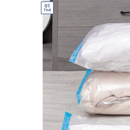
01
Th4