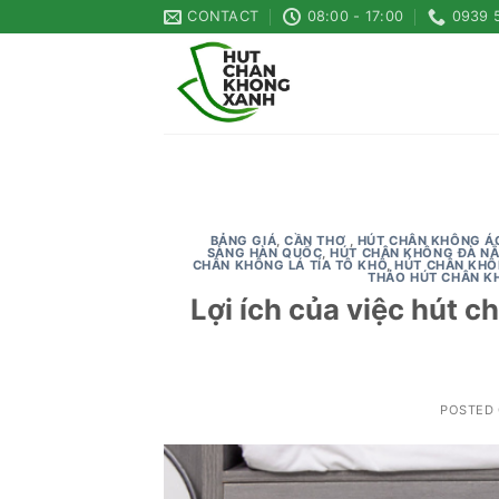
Skip
CONTACT
08:00 - 17:00
0939 
to
content
BẢNG GIÁ
,
CẦN THƠ
,
HÚT CHÂN KHÔNG ÁO
SÀNG HÀN QUỐC
,
HÚT CHÂN KHÔNG ĐÀ N
CHÂN KHÔNG LÁ TÍA TÔ KHÔ
,
HÚT CHÂN KHÔ
THẢO HÚT CHÂN K
Lợi ích của việc hút 
POSTED