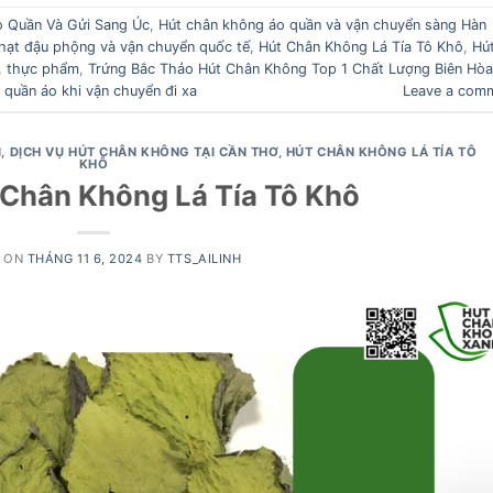
 Quần Và Gửi Sang Úc
,
Hút chân không áo quần và vận chuyển sàng Hàn
hạt đậu phộng và vận chuyển quốc tế
,
Hút Chân Không Lá Tía Tô Khô
,
Hú
,
thực phẩm
,
Trứng Bắc Thảo Hút Chân Không Top 1 Chất Lượng Biên Hòa
 quần áo khi vận chuyển đi xa
Leave a com
I
,
DỊCH VỤ HÚT CHÂN KHÔNG TẠI CẦN THƠ
,
HÚT CHÂN KHÔNG LÁ TÍA TÔ
KHÔ
 Chân Không Lá Tía Tô Khô
D ON
THÁNG 11 6, 2024
BY
TTS_AILINH