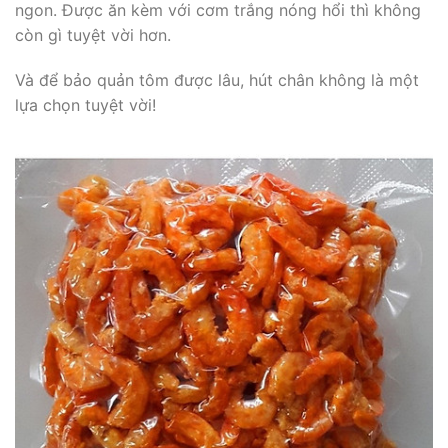
ngon. Được ăn kèm với cơm trắng nóng hổi thì không
còn gì tuyệt vời hơn.
Và để bảo quản tôm được lâu, hút chân không là một
lựa chọn tuyệt vời!