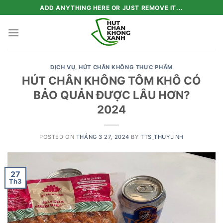
Skip
ADD ANYTHING HERE OR JUST REMOVE IT...
to
content
DỊCH VỤ
,
HÚT CHÂN KHÔNG THỰC PHẨM
HÚT CHÂN KHÔNG TÔM KHÔ CÓ
BẢO QUẢN ĐƯỢC LÂU HƠN?
2024
POSTED ON
THÁNG 3 27, 2024
BY
TTS_THUYLINH
27
Th3