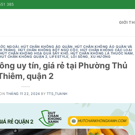
551 385
GIỚI TH
ƯỚC NGOÀI
,
HÚT CHÂN KHÔNG ÁO QUẦN
,
HÚT CHÂN KHÔNG ÁO QUẦN VÀ
H TRÁNG
,
HÚT CHÂN KHÔNG BỘT NGŨ CỐC
,
HÚT CHÂN KHÔNG CÁC LOẠI
HÚT CHÂN KHÔNG HOA QUẢ SẤY KHÔ
,
HÚT CHÂN KHÔNG LÁ THUỐC NAM
,
HUT CHÂN KHÔNG QUẬN 2
,
LIFESTYLE
,
LỐI SỐNG
,
XU HƯỚNG
ông uy tín, giá rẻ tại Phường Thủ
Thiêm, quận 2
 ON
THÁNG 11 22, 2024
BY
TTS_TUANH