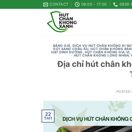
Skip
CONTACT
08:00 - 17:00
0939 
to
content
BẢNG GIÁ
,
DỊCH VỤ HÚT CHÂN KHÔNG ĐI N
GỬI SANG CHÂU ÂU
,
HÚT CHÂN KHÔNG BÁN
HẠT DINH DƯỠNG
,
HÚT CHÂN KHÔNG GIA VỊ
,
HÚT CHÂN KHÔNG LONG NHÃN
,
Địa chỉ hút chân kh
POSTED
22
Th11