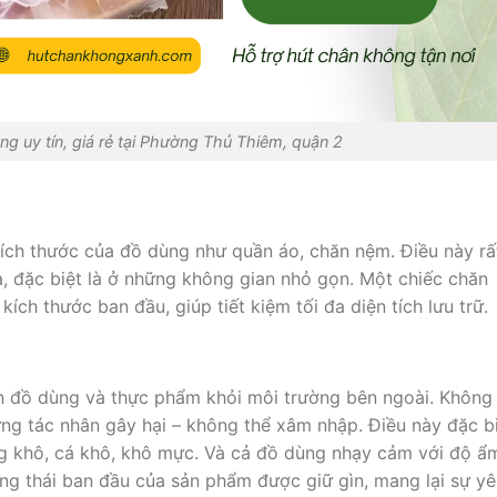
ng uy tín, giá rẻ tại Phường Thủ Thiêm, quận 2
ích thước của đồ dùng như quần áo, chăn nệm. Điều này rấ
à, đặc biệt là ở những không gian nhỏ gọn. Một chiếc chăn
kích thước ban đầu, giúp tiết kiệm tối đa diện tích lưu trữ.
àn đồ dùng và thực phẩm khỏi môi trường bên ngoài. Không
ững tác nhân gây hại – không thể xâm nhập. Điều này đặc b
 khô, cá khô, khô mực. Và cả đồ dùng nhạy cảm với độ ẩ
ạng thái ban đầu của sản phẩm được giữ gìn, mang lại sự y