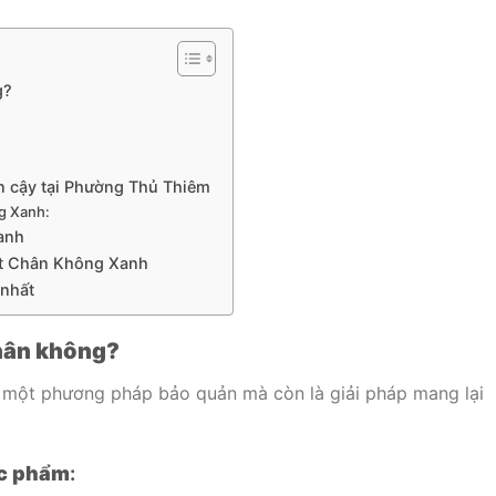
g?
n cậy tại Phường Thủ Thiêm
g Xanh:
anh
Hút Chân Không Xanh
 nhất
chân không?
 một phương pháp bảo quản mà còn là giải pháp mang lại
ực phẩm
: