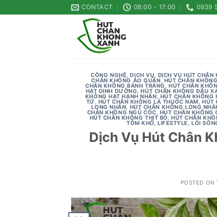
Skip
CONTACT
08:00 - 17:00
0939 
to
content
CÔNG NGHỆ
,
DỊCH VỤ
,
DỊCH VỤ HÚT CHÂN
CHÂN KHÔNG ÁO QUẦN
,
HÚT CHÂN KHÔNG
CHÂN KHÔNG BÁNH TRÁNG
,
HÚT CHÂN KHÔN
HẠT DINH DƯỠNG
,
HÚT CHÂN KHÔNG ĐẬU X
KHÔNG HẠT HẠNH NHÂN
,
HÚT CHÂN KHÔNG 
TỬ
,
HÚT CHÂN KHÔNG LÁ THUỐC NAM
,
HÚT 
LONG NHÃN
,
HÚT CHÂN KHÔNG LONG NHÃ
CHÂN KHÔNG NGŨ CỐC
,
HUT CHÂN KHÔNG 
HÚT CHÂN KHÔNG THỊT BÒ
,
HÚT CHÂN KHÔ
TÔM KHÔ
,
LIFESTYLE
,
LỐI SỐN
Dịch Vụ Hút Chân K
POSTED ON