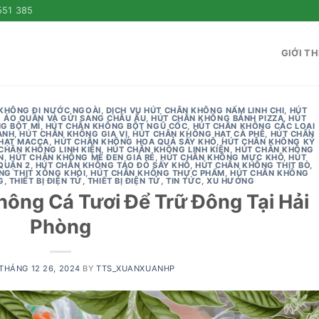
551 385
GIỚI TH
 KHÔNG ĐI NƯỚC NGOÀI
,
DỊCH VỤ HÚT CHÂN KHÔNG NẤM LINH CHI
,
HÚT
 ÁO QUẦN VÀ GỬI SANG CHÂU ÂU
,
HÚT CHÂN KHÔNG BÁNH PIZZA
,
HÚT
G BỘT MÌ
,
HÚT CHÂN KHÔNG BỘT NGŨ CỐC
,
HÚT CHÂN KHÔNG CÁC LOẠI
ANH
,
HÚT CHÂN KHÔNG GIA VỊ
,
HÚT CHÂN KHÔNG HẠT CÀ PHÊ
,
HÚT CHÂN
HẠT MACCA
,
HÚT CHÂN KHÔNG HOA QUẢ SẤY KHÔ
,
HÚT CHÂN KHÔNG KỶ
CHÂN KHÔNG LINH KIỆN
,
HÚT CHÂN KHÔNG LINH KIỆN
,
HÚT CHÂN KHÔNG
N
,
HÚT CHÂN KHÔNG MÈ ĐEN GIÁ RẺ
,
HÚT CHÂN KHÔNG MỰC KHÔ
,
HÚT
QUẬN 2
,
HÚT CHÂN KHÔNG TÁO ĐỎ SẤY KHÔ
,
HÚT CHÂN KHÔNG THỊT BÒ
,
NG THỊT XÔNG KHÓI
,
HÚT CHÂN KHÔNG THỰC PHẨM
,
HÚT CHÂN KHÔNG
G
,
THIẾT BỊ ĐIỆN TỬ
,
THIẾT BỊ ĐIỆN TỬ
,
TIN TỨC
,
XU HƯỚNG
hông Cá Tươi Để Trữ Đông Tại Hải
Phòng
THÁNG 12 26, 2024
BY
TTS_XUANXUANHP