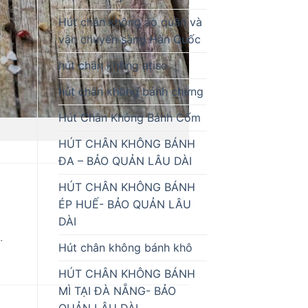
Hút chân không áo quần và
vận chuyển sàng Hàn Quốc
hút chân không atiso
hút chân không bánh chưng
Hút Chân Không Bánh Cốm
HÚT CHÂN KHÔNG BÁNH
ĐA – BẢO QUẢN LÂU DÀI
HÚT CHÂN KHÔNG BÁNH
ÉP HUẾ- BẢO QUẢN LÂU
DÀI
.
Hút chân không bánh khô
HÚT CHÂN KHÔNG BÁNH
MÌ TẠI ĐÀ NẴNG- BẢO
QUẢN LÂU DÀI