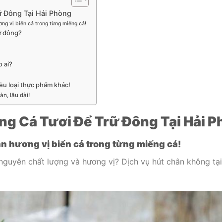
ữ Đông Tại Hải Phòng
ng vị biển cả trong từng miếng cá!
rữ đông?
o ai?
ều loại thực phẩm khác!
n, lâu dài!
ng Cá Tươi Để Trữ Đông Tại Hải 
n hương vị biển cả trong từng miếng cá!
guyên chất lượng và hương vị? Dịch vụ hút chân không tại