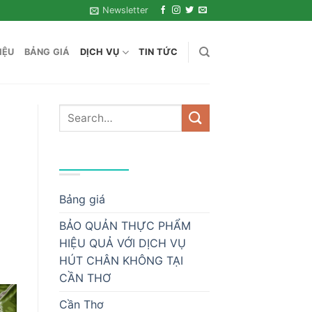
Newsletter
IỆU
BẢNG GIÁ
DỊCH VỤ
TIN TỨC
DANH MỤC
Bảng giá
BẢO QUẢN THỰC PHẨM
HIỆU QUẢ VỚI DỊCH VỤ
HÚT CHÂN KHÔNG TẠI
CẦN THƠ
Cần Thơ