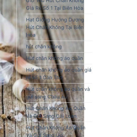
Giò Thủ Hút Chân Không
Giá Rẻ Số 1 Tại Biên Hòa
Hạt Giống Hướng Dương
Hút Chân Không Tại Biên
Hòa
hút chân không
Hút chân không áo quần
Hút chân không áo quần giá
rẻ số 1 Cần Thơ
Hút chân không áo quần và
gửi sang Châu Âu
Hút Chân Không Áo Quần
Và Gửi Sang Đài Loan
Hút Chân Không Áo Quần
Và Gửi Sang Úc