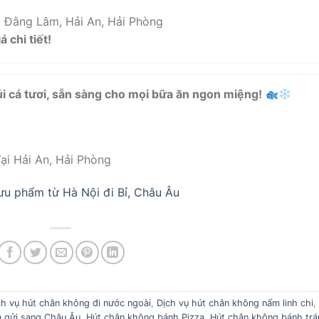
 Đằng Lâm, Hải An, Hải Phòng
 chi tiết!
úi cá tươi, sẵn sàng cho mọi bữa ăn ngon miệng!
ại Hải An, Hải Phòng
ưu phẩm từ Hà Nội đi Bỉ, Châu Âu
ch vụ hút chân không đi nước ngoài
,
Dịch vụ hút chân không nấm linh chi
à gửi sang Châu Âu
,
Hút chân không bánh Pizza
,
Hút chân không bánh trá