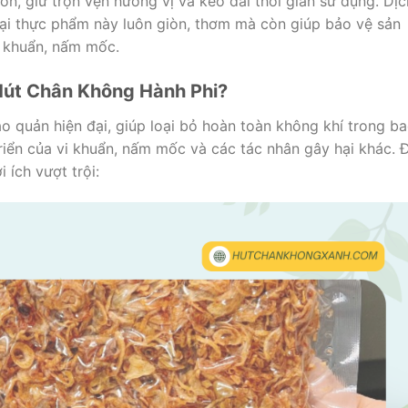
n, giữ trọn vẹn hương vị và kéo dài thời gian sử dụng. Dịc
oại thực phẩm này luôn giòn, thơm mà còn giúp bảo vệ sản
i khuẩn, nấm mốc.
Hút Chân Không Hành Phi?
 quản hiện đại, giúp loại bỏ hoàn toàn không khí trong b
riển của vi khuẩn, nấm mốc và các tác nhân gây hại khác. 
 ích vượt trội: