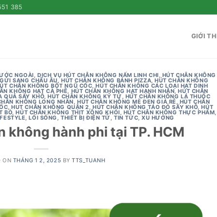
551 385
GIỚI TH
NƯỚC NGOÀI
,
DỊCH VỤ HÚT CHÂN KHÔNG NẤM LINH CHI
,
HÚT CHÂN KHÔNG
GỬI SANG CHÂU ÂU
,
HÚT CHÂN KHÔNG BÁNH PIZZA
,
HÚT CHÂN KHÔNG
ÚT CHÂN KHÔNG BỘT NGŨ CỐC
,
HÚT CHÂN KHÔNG CÁC LOẠI HẠT DINH
ÂN KHÔNG HẠT CÀ PHÊ
,
HÚT CHÂN KHÔNG HẠT HẠNH NHÂN
,
HÚT CHÂN
A QUẢ SẤY KHÔ
,
HÚT CHÂN KHÔNG KỶ TỬ
,
HÚT CHÂN KHÔNG LÁ THUỐC
CHÂN KHÔNG LONG NHÃN
,
HÚT CHÂN KHÔNG MÈ ĐEN GIÁ RẺ
,
HÚT CHÂN
CỐC
,
HUT CHÂN KHÔNG QUẬN 2
,
HÚT CHÂN KHÔNG TÁO ĐỎ SẤY KHÔ
,
HÚT
T BÒ
,
HÚT CHÂN KHÔNG THỊT XÔNG KHÓI
,
HÚT CHÂN KHÔNG THỰC PHẨM
,
IFESTYLE
,
LỐI SỐNG
,
THIẾT BỊ ĐIỆN TỬ
,
TIN TỨC
,
XU HƯỚNG
n không hành phi tại TP. HCM
D ON
THÁNG 1 2, 2025
BY
TTS_TUANH