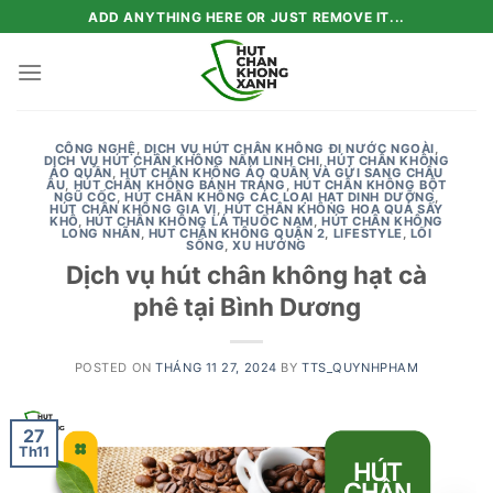
Skip
ADD ANYTHING HERE OR JUST REMOVE IT...
to
content
CÔNG NGHỆ
,
DỊCH VỤ HÚT CHÂN KHÔNG ĐI NƯỚC NGOÀI
,
DỊCH VỤ HÚT CHÂN KHÔNG NẤM LINH CHI
,
HÚT CHÂN KHÔNG
ÁO QUẦN
,
HÚT CHÂN KHÔNG ÁO QUẦN VÀ GỬI SANG CHÂU
ÂU
,
HÚT CHÂN KHÔNG BÁNH TRÁNG
,
HÚT CHÂN KHÔNG BỘT
NGŨ CỐC
,
HÚT CHÂN KHÔNG CÁC LOẠI HẠT DINH DƯỠNG
,
HÚT CHÂN KHÔNG GIA VỊ
,
HÚT CHÂN KHÔNG HOA QUẢ SẤY
KHÔ
,
HÚT CHÂN KHÔNG LÁ THUỐC NAM
,
HÚT CHÂN KHÔNG
LONG NHÃN
,
HUT CHÂN KHÔNG QUẬN 2
,
LIFESTYLE
,
LỐI
SỐNG
,
XU HƯỚNG
Dịch vụ hút chân không hạt cà
phê tại Bình Dương
POSTED ON
THÁNG 11 27, 2024
BY
TTS_QUYNHPHAM
27
Th11