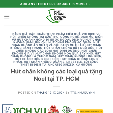
Skip
ADD ANYTHING HERE OR JUST REMOVE IT...
to
content
BẢNG GIÁ
,
BẢO QUẢN THỰC PHẨM HIỆU QUẢ VỚI DỊCH VỤ
HÚT CHÂN KHÔNG TẠI CẦN THƠ
,
CÔNG NGHỆ
,
DỊCH VỤ
,
DỊCH
VỤ HÚT CHÂN KHÔNG ĐI NƯỚC NGOÀI
,
DỊCH VỤ HÚT CHÂN
KHÔNG NẤM LINH CHI
,
HÚT CHÂN KHÔNG ÁO QUẦN
,
HÚT
CHÂN KHÔNG ÁO QUẦN VÀ GỬI SANG CHÂU ÂU
,
HÚT CHÂN
KHÔNG BÁNH TRÁNG
,
HÚT CHÂN KHÔNG BỘT NGŨ CỐC
,
HÚT
CHÂN KHÔNG CÁC LOẠI HẠT DINH DƯỠNG
,
HÚT CHÂN
KHÔNG GIA VỊ
,
HÚT CHÂN KHÔNG HOA QUẢ SẤY KHÔ
,
HÚT
CHÂN KHÔNG LÁ THUỐC NAM
,
HÚT CHÂN KHÔNG LINH KIỆN
,
HÚT CHÂN KHÔNG LINH KIỆN
,
HÚT CHÂN KHÔNG LONG
NHÃN
,
HUT CHÂN KHÔNG QUẬN 2
,
LIFESTYLE
,
LỐI SỐNG
,
THIẾT BỊ ĐIỆN TỬ
,
UNCATEGORIZED
,
XU HƯỚNG
Hút chân không các loại quà tặng
Noel tại TP. HCM
POSTED ON
THÁNG 12 17, 2024
BY
TTS_NHUQUYNH
17
Th12