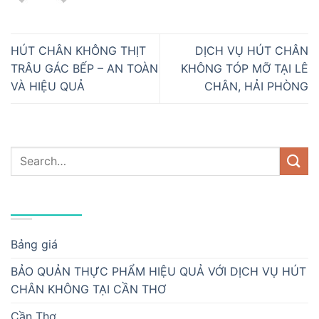
HÚT CHÂN KHÔNG THỊT
DỊCH VỤ HÚT CHÂN
TRÂU GÁC BẾP – AN TOÀN
KHÔNG TÓP MỠ TẠI LÊ
VÀ HIỆU QUẢ
CHÂN, HẢI PHÒNG
DANH MỤC
Bảng giá
BẢO QUẢN THỰC PHẨM HIỆU QUẢ VỚI DỊCH VỤ HÚT
CHÂN KHÔNG TẠI CẦN THƠ
Cần Thơ