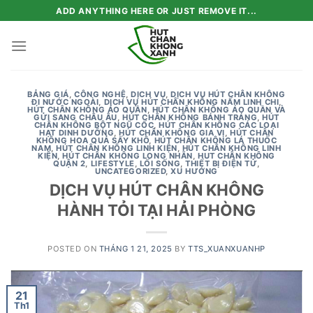
Skip
ADD ANYTHING HERE OR JUST REMOVE IT...
to
content
BẢNG GIÁ
,
CÔNG NGHỆ
,
DỊCH VỤ
,
DỊCH VỤ HÚT CHÂN KHÔNG
ĐI NƯỚC NGOÀI
,
DỊCH VỤ HÚT CHÂN KHÔNG NẤM LINH CHI
,
HÚT CHÂN KHÔNG ÁO QUẦN
,
HÚT CHÂN KHÔNG ÁO QUẦN VÀ
GỬI SANG CHÂU ÂU
,
HÚT CHÂN KHÔNG BÁNH TRÁNG
,
HÚT
CHÂN KHÔNG BỘT NGŨ CỐC
,
HÚT CHÂN KHÔNG CÁC LOẠI
HẠT DINH DƯỠNG
,
HÚT CHÂN KHÔNG GIA VỊ
,
HÚT CHÂN
KHÔNG HOA QUẢ SẤY KHÔ
,
HÚT CHÂN KHÔNG LÁ THUỐC
NAM
,
HÚT CHÂN KHÔNG LINH KIỆN
,
HÚT CHÂN KHÔNG LINH
KIỆN
,
HÚT CHÂN KHÔNG LONG NHÃN
,
HUT CHÂN KHÔNG
QUẬN 2
,
LIFESTYLE
,
LỐI SỐNG
,
THIẾT BỊ ĐIỆN TỬ
,
UNCATEGORIZED
,
XU HƯỚNG
DỊCH VỤ HÚT CHÂN KHÔNG
HÀNH TỎI TẠI HẢI PHÒNG
POSTED ON
THÁNG 1 21, 2025
BY
TTS_XUANXUANHP
21
Th1