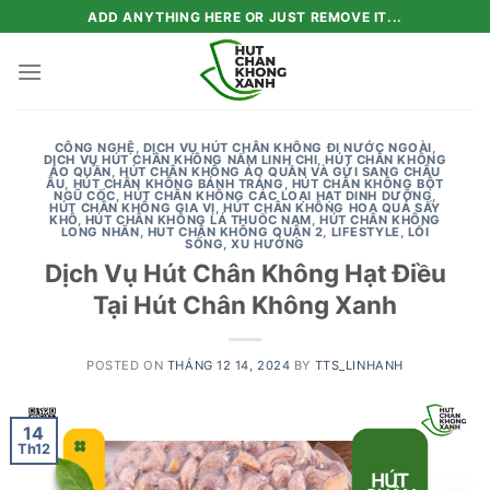
Skip
ADD ANYTHING HERE OR JUST REMOVE IT...
to
content
CÔNG NGHỆ
,
DỊCH VỤ HÚT CHÂN KHÔNG ĐI NƯỚC NGOÀI
,
DỊCH VỤ HÚT CHÂN KHÔNG NẤM LINH CHI
,
HÚT CHÂN KHÔNG
ÁO QUẦN
,
HÚT CHÂN KHÔNG ÁO QUẦN VÀ GỬI SANG CHÂU
ÂU
,
HÚT CHÂN KHÔNG BÁNH TRÁNG
,
HÚT CHÂN KHÔNG BỘT
NGŨ CỐC
,
HÚT CHÂN KHÔNG CÁC LOẠI HẠT DINH DƯỠNG
,
HÚT CHÂN KHÔNG GIA VỊ
,
HÚT CHÂN KHÔNG HOA QUẢ SẤY
KHÔ
,
HÚT CHÂN KHÔNG LÁ THUỐC NAM
,
HÚT CHÂN KHÔNG
LONG NHÃN
,
HUT CHÂN KHÔNG QUẬN 2
,
LIFESTYLE
,
LỐI
SỐNG
,
XU HƯỚNG
Dịch Vụ Hút Chân Không Hạt Điều
Tại Hút Chân Không Xanh
POSTED ON
THÁNG 12 14, 2024
BY
TTS_LINHANH
14
Th12