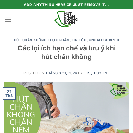
Skip
ADD ANYTHING HERE OR JUST REMOVE IT...
to
content
HÚT CHÂN KHÔNG THỰC PHẨM
,
TIN TỨC
,
UNCATEGORIZED
Các lợi ích hạn chế và lưu ý khi
hút chân không
POSTED ON
THÁNG 8 21, 2024
BY
TTS_THUYLINH
21
Th8