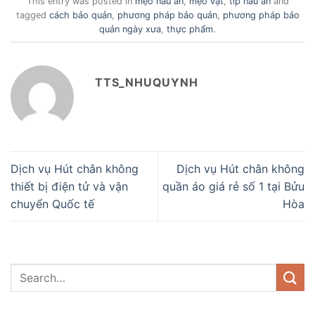
This entry was posted in
mẹo nấu ăn
,
mẹo vặt
,
tip nấu ăn
and
tagged
cách bảo quản
,
phương pháp bảo quản
,
phương pháp bảo
quản ngày xưa
,
thực phẩm
.
TTS_NHUQUYNH
Dịch vụ Hút chân không
Dịch vụ Hút chân không
thiết bị điện tử và vận
quần áo giá rẻ số 1 tại Bửu
chuyển Quốc tế
Hòa