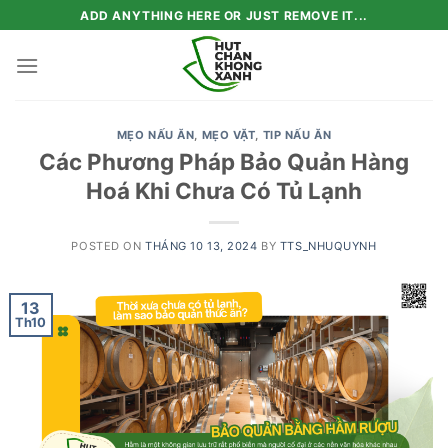
Skip
ADD ANYTHING HERE OR JUST REMOVE IT...
to
content
MẸO NẤU ĂN
,
MẸO VẶT
,
TIP NẤU ĂN
Các Phương Pháp Bảo Quản Hàng
Hoá Khi Chưa Có Tủ Lạnh
POSTED ON
THÁNG 10 13, 2024
BY
TTS_NHUQUYNH
13
Th10