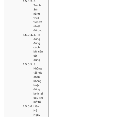
3.
Tránh
ánh
nắng
trực
tiếp và
nhiệt
độ cao
4. Rã
đông
đúng
cách
khi cần
sử
dụng
5.
Không
tái hút
chân
không
hoặc
đông
lạnh lại
sau khi
mở túi
Liên
Hệ
Ngay