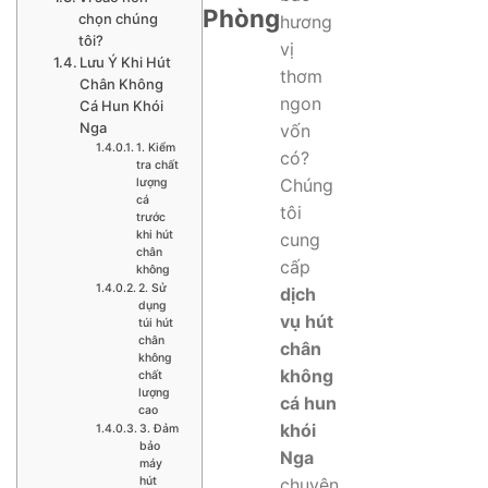
Phòng
chọn chúng
hương
tôi?
vị
Lưu Ý Khi Hút
thơm
Chân Không
ngon
Cá Hun Khói
Nga
vốn
1. Kiểm
có?
tra chất
Chúng
lượng
cá
tôi
trước
khi hút
cung
chân
cấp
không
2. Sử
dịch
dụng
vụ hút
túi hút
chân
chân
không
không
chất
lượng
cá hun
cao
khói
3. Đảm
bảo
Nga
máy
hút
chuyên