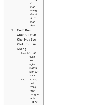
hút
chân
không
nếu túi
bị hở
hoặc
rách
Cách Bảo
Quản Cá Hun
Khói Nga Sau
Khi Hút Chân
Không
1. Bảo
quản
trong
ngăn
mát tủ
lạnh (0-
4°C)
2. Bảo
quản
trong
ngăn
đông tủ
lạnh
(-18°C)