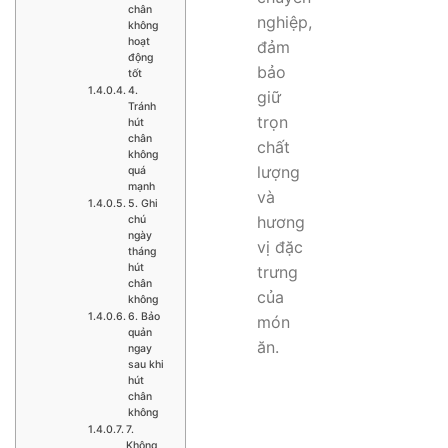
chân
nghiệp,
không
hoạt
đảm
động
bảo
tốt
4.
giữ
Tránh
trọn
hút
chân
chất
không
lượng
quá
mạnh
và
5. Ghi
hương
chú
ngày
vị đặc
tháng
hút
trưng
chân
của
không
6. Bảo
món
quản
ăn.
ngay
sau khi
hút
chân
không
7.
Không