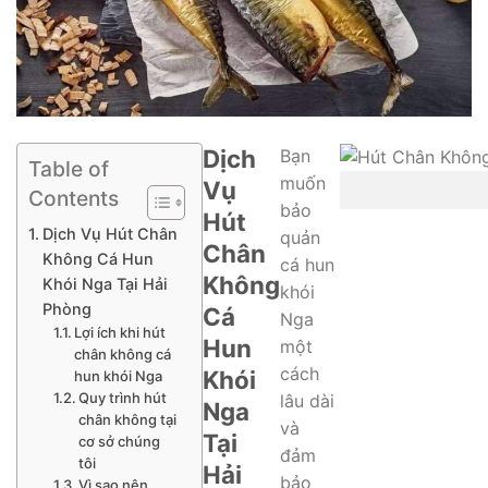
Dịch
Bạn
Table of
muốn
Vụ
Contents
bảo
Hút
Dịch Vụ Hút Chân
quản
Chân
Không Cá Hun
cá hun
Không
Khói Nga Tại Hải
khói
Phòng
Cá
Nga
Lợi ích khi hút
Hun
một
chân không cá
cách
Khói
hun khói Nga
Quy trình hút
lâu dài
Nga
chân không tại
và
Tại
cơ sở chúng
đảm
tôi
Hải
bảo
Vì sao nên