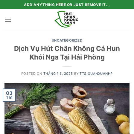
Skip
ADD ANYTHING HERE OR JUST REMOVE IT...
to
content
UNCATEGORIZED
Dịch Vụ Hút Chân Không Cá Hun
Khói Nga Tại Hải Phòng
POSTED ON
THÁNG 1 3, 2025
BY
TTS_XUANXUANHP
03
Th1