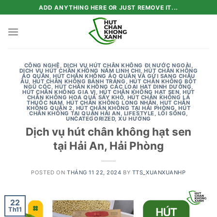
Skip
ADD ANYTHING HERE OR JUST REMOVE IT...
to
content
CÔNG NGHỆ
,
DỊCH VỤ HÚT CHÂN KHÔNG ĐI NƯỚC NGOÀI
,
DỊCH VỤ HÚT CHÂN KHÔNG NẤM LINH CHI
,
HÚT CHÂN KHÔNG
ÁO QUẦN
,
HÚT CHÂN KHÔNG ÁO QUẦN VÀ GỬI SANG CHÂU
ÂU
,
HÚT CHÂN KHÔNG BÁNH TRÁNG
,
HÚT CHÂN KHÔNG BỘT
NGŨ CỐC
,
HÚT CHÂN KHÔNG CÁC LOẠI HẠT DINH DƯỠNG
,
HÚT CHÂN KHÔNG GIA VỊ
,
HÚT CHÂN KHÔNG HẠT SEN
,
HÚT
CHÂN KHÔNG HOA QUẢ SẤY KHÔ
,
HÚT CHÂN KHÔNG LÁ
THUỐC NAM
,
HÚT CHÂN KHÔNG LONG NHÃN
,
HUT CHÂN
KHÔNG QUẬN 2
,
HÚT CHÂN KHÔNG TẠI HẢI PHÒNG
,
HÚT
CHÂN KHÔNG TẠI QUẬN HẢI AN
,
LIFESTYLE
,
LỐI SỐNG
,
UNCATEGORIZED
,
XU HƯỚNG
Dịch vụ hút chân không hạt sen
tại Hải An, Hải Phòng
POSTED ON
THÁNG 11 22, 2024
BY
TTS_XUANXUANHP
22
Th11