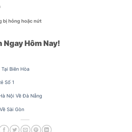
n
g bị hỏng hoặc nứt
n Ngay Hôm Nay!
Tại Biên Hòa
ẻ Số 1
Hà Nội Về Đà Nẵng
Về Sài Gòn