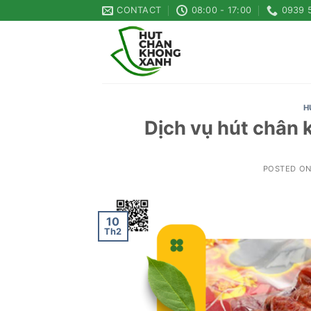
Skip
CONTACT
08:00 - 17:00
0939 
to
content
H
Dịch vụ hút chân 
POSTED O
10
Th2