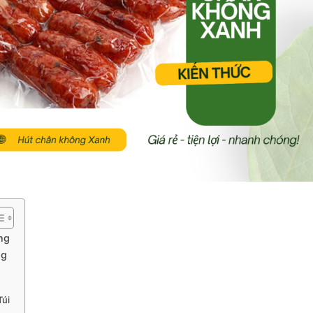
ng
ng
Túi