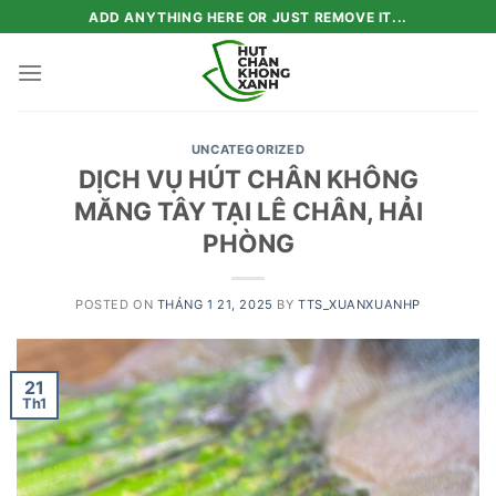
Skip
ADD ANYTHING HERE OR JUST REMOVE IT...
to
content
UNCATEGORIZED
DỊCH VỤ HÚT CHÂN KHÔNG
MĂNG TÂY TẠI LÊ CHÂN, HẢI
PHÒNG
POSTED ON
THÁNG 1 21, 2025
BY
TTS_XUANXUANHP
21
Th1