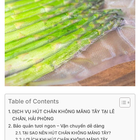
Table of Contents
DỊCH VỤ HÚT CHÂN KHÔNG MĂNG TÂY TẠI LÊ
CHÂN, HẢI PHÒNG
Bảo quản tươi ngon – Vận chuyển dễ dàng
TẠI SAO NÊN HÚT CHÂN KHÔNG MĂNG TÂY?
LỢI ÍCH KHI HÚT CHÂN KHÔNG MĂNG TÂY