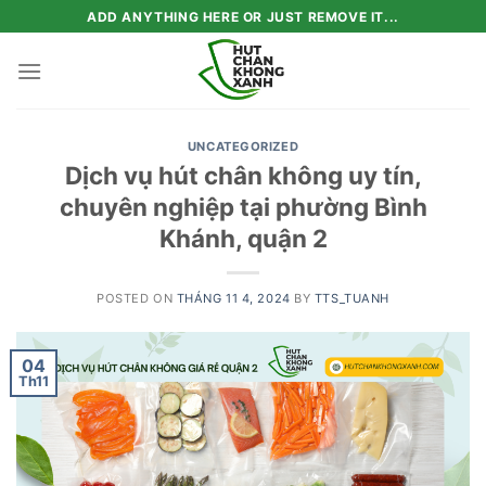
Skip
ADD ANYTHING HERE OR JUST REMOVE IT...
to
content
UNCATEGORIZED
Dịch vụ hút chân không uy tín,
chuyên nghiệp tại phường Bình
Khánh, quận 2
POSTED ON
THÁNG 11 4, 2024
BY
TTS_TUANH
04
Th11