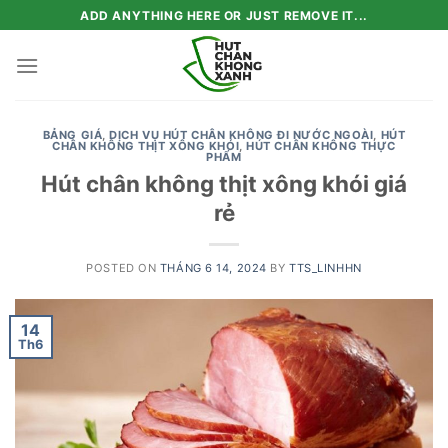
Skip
ADD ANYTHING HERE OR JUST REMOVE IT...
to
content
BẢNG GIÁ
,
DỊCH VỤ HÚT CHÂN KHÔNG ĐI NƯỚC NGOÀI
,
HÚT
CHÂN KHÔNG THỊT XÔNG KHÓI
,
HÚT CHÂN KHÔNG THỰC
PHẨM
Hút chân không thịt xông khói giá
rẻ
POSTED ON
THÁNG 6 14, 2024
BY
TTS_LINHHN
14
Th6